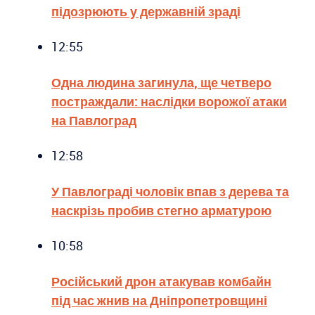
підозрюють у державній зраді
12:55
Одна людина загинула, ще четверо
постраждали: наслідки ворожої атаки
на Павлоград
12:58
У Павлограді чоловік впав з дерева та
наскрізь пробив стегно арматурою
10:58
Російський дрон атакував комбайн
під час жнив на Дніпропетровщині