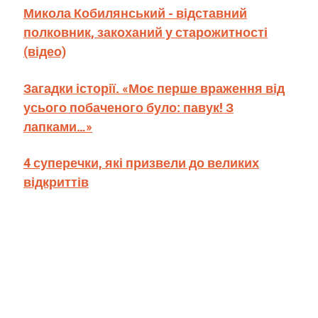
Микола Кобилянський - відставний
полковник, закоханий у старожитності
(відео)
Загадки історії. «Моє перше враження від
усього побаченого було: павук! З
лапками…»
4 суперечки, які призвели до великих
відкриттів