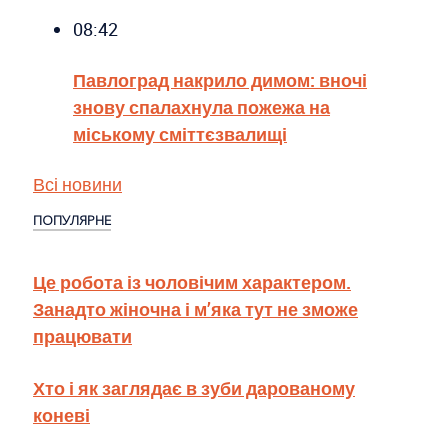
08:42
Павлоград накрило димом: вночі
знову спалахнула пожежа на
міському сміттєзвалищі
Всі новини
ПОПУЛЯРНЕ
Це робота із чоловічим характером.
Занадто жіночна і м’яка тут не зможе
працювати
Хто і як заглядає в зуби дарованому
коневі