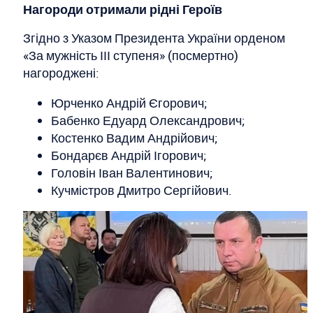
Нагороди отримали рідні Героїв
Згідно з Указом Президента України орденом
«За мужність ІІІ ступеня» (посмертно)
нагороджені:
Юрченко Андрій Єгорович;
Бабенко Едуард Олександрович;
Костенко Вадим Андрійович;
Бондарєв Андрій Ігорович;
Головін Іван Валентинович;
Кучмістров Дмитро Сергійович.