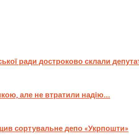
ської ради достроково склали депута
мкою, але не втратили надію...
ищив сортувальне депо «Укрпошти»