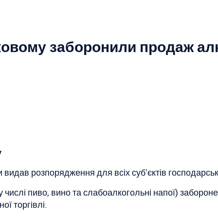
ковому заборонили продаж ал
у
и видав розпорядження для всіх субʼєктів господарськ
числі пиво, вино та слабоалкогольні напої) забороне
ної торгівлі.