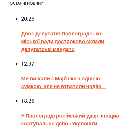
ОСТАННІ НОВИНИ
20:26
Двоє депутатів Павлоградської
міської ради достроково склали
депутатські мандати
12:37
Ми виїхали з Мар'їнки з однією
сумкою, але не втратили надію...
18:26
У Павлограді російський удар знищив
сортувальне депо «Укрпошти»