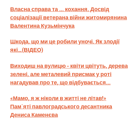
Власна справа та ... кохання. Досвід
соціалізації ветерана війни житомирянина
Валентина Кузьмінчука
Шкода, що ми це робили уночі. Як злодії
які…(ВІДЕО)
Виходиш на вулицю - квіти цвітуть, дерева
зелені, але металевий присмак у роті
нагадував про те, що відбувається...
«Мамо, я ж ніколи в житті не літав!»
Пам`яті павлоградського десантника
Дениса Каменєва