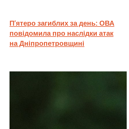
П’ятеро загиблих за день: ОВА
повідомила про наслідки атак
на Дніпропетровщині