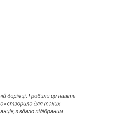
й доріжці. І робили це навіть
то» створило для таких
нців, з вдало підібраним