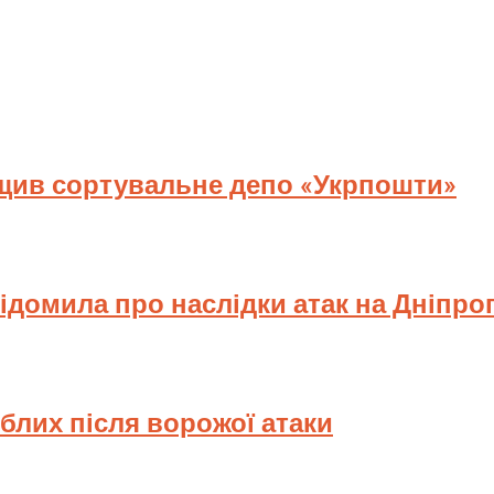
ищив сортувальне депо «Укрпошти»
відомила про наслідки атак на Дніпр
иблих після ворожої атаки