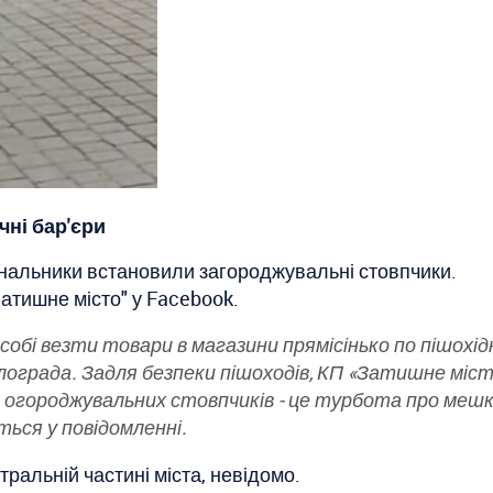
ні бар'єри
мунальники встановили загороджувальні стовпчики.
Затишне місто" у Facebook.
собі везти товари в магазини прямісінько по пішохідні
ограда. Задля безпеки пішоходів, КП «Затишне міс
 огороджувальних стовпчиків - це турбота про мешка
ться у повідомленні.
тральній частині міста, невідомо.