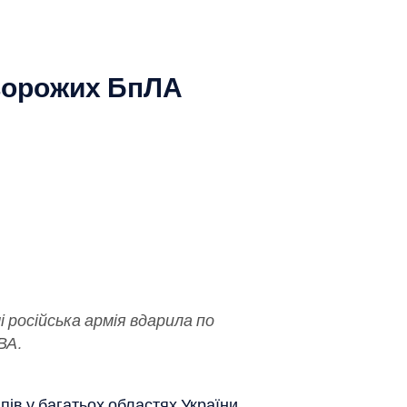
 ворожих БпЛА
 російська армія вдарила по
ВА.
ів у багатьох областях України.