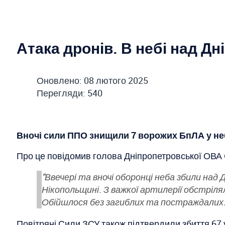
Атака дронів. В небі над 
Оновлено: 08 лютого 2025
Перегляди: 540
Вночі сили ППО знищили 7 ворожих БпЛА у н
Про це повідомив голова Дніпропетровської ОВА 
"Ввечері та вночі оборонці неба збили над
Нікопольщині. З важкої артилерії обстріля
Обійшлося без загиблих та постраждалих
Повітряні Сили ЗСУ також підтвердили збиття 67 у