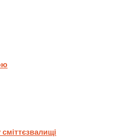
ою
 сміттєзвалищі