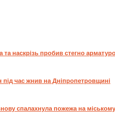
ва та наскрізь пробив стегно арматур
н під час жнив на Дніпропетровщині
знову спалахнула пожежа на міському