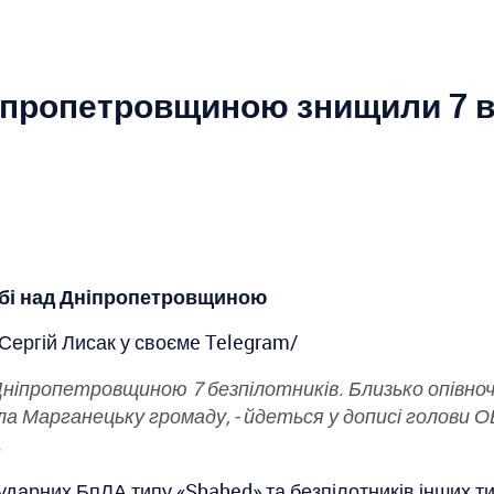
Дніпропетровщиною знищили 7
ебі над Дніпропетровщиною
Сергій Лисак у своємe Telegram/
 Дніпропетровщиною 7 безпілотників. Близько опівночі
ла Марганецьку громаду, - йдеться у дописі голови О
.
дарних БпЛА типу «Shahed» та безпілотників інших тип