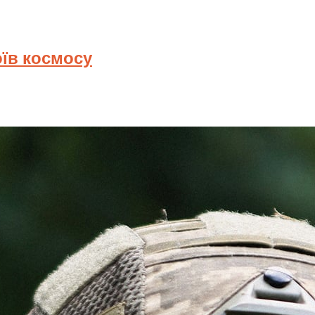
оїв космосу