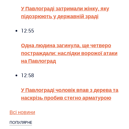
У Павлограді затримали жінку, яку
підозрюють у державній зраді
12:55
Одна людина загинула, ще четверо
постраждали: наслідки ворожої атаки
на Павлоград
12:58
У Павлограді чоловік впав з дерева та
наскрізь пробив стегно арматурою
Всі новини
ПОПУЛЯРНЕ