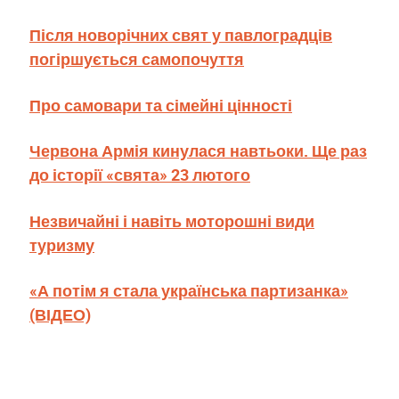
Після новорічних свят у павлоградців
погіршується самопочуття
Про самовари та сімейні цінності
Червона Армія кинулася навтьоки. Ще раз
до історії «свята» 23 лютого
Незвичайні і навіть моторошні види
туризму
«А потім я стала українська партизанка»
(ВІДЕО)