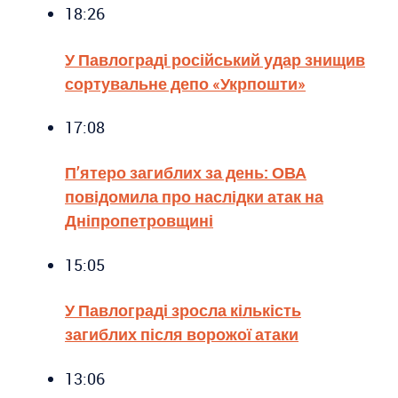
18:26
У Павлограді російський удар знищив
сортувальне депо «Укрпошти»
17:08
П’ятеро загиблих за день: ОВА
повідомила про наслідки атак на
Дніпропетровщині
15:05
У Павлограді зросла кількість
загиблих після ворожої атаки
13:06