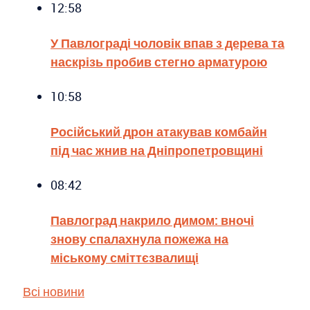
12:58
У Павлограді чоловік впав з дерева та
наскрізь пробив стегно арматурою
10:58
Російський дрон атакував комбайн
під час жнив на Дніпропетровщині
08:42
Павлоград накрило димом: вночі
знову спалахнула пожежа на
міському сміттєзвалищі
Всі новини