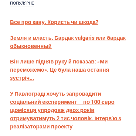
ПОПУЛЯРНЕ
Все про каву. Користь чи шкода?
Земля и власть. Бардак vulgaris или бардак
обыкновенный
Він лише підняв руку й показав: «Ми
переможемо». Це була наша остання
зустріч...
У Павлограді хочуть запровадити
соціальний експеримент – по 100 євро
щомісяця упродовж двох років
отримуватимуть 2 тис чоловік. Інтерв'ю з
реалізаторами проекту