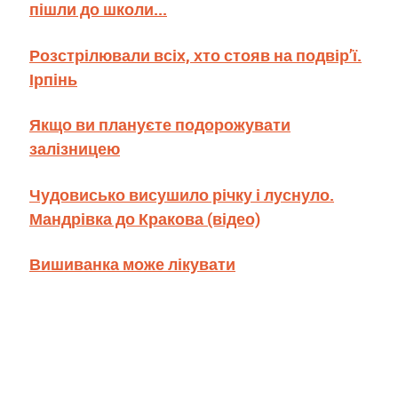
пішли до школи...
Розстрілювали всіх, хто стояв на подвір’ї.
Ірпінь
Якщо ви плануєте подорожувати
залізницею
Чудовисько висушило річку і луснуло.
Мандрівка до Кракова (відео)
Вишиванка може лікувати