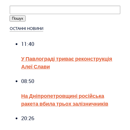
ОСТАННІ НОВИНИ
11:40
У Павлограді триває реконструкція
Алеї Слави
08:50
На Дніпропетровщині російська
ракета вбила трьох залізничників
20:26