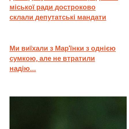
міської ради достроково
склали депутатські мандати
Ми виїхали з Мар'їнки з однією
сумкою, але не втратили
надію...