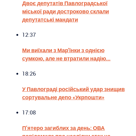
Двоє депутатів Павлоградської
міської ради достроково склали
депутатські мандати
12:37
Ми виїхали з Мар'їнки з однією
сумкою, але не втратили надію...
18:26
У Павлограді російський удар знищив
сортувальне депо «Укрпошти»
17:08
П’ятеро загиблих за день: ОВА
повідомила про наслідки атак на