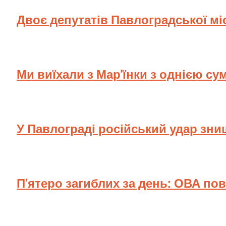
Двоє депутатів Павлоградської мі
Ми виїхали з Мар'їнки з однією су
У Павлограді російський удар зн
П’ятеро загиблих за день: ОВА по