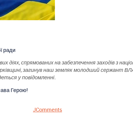
ої ради
ових діях, спрямованих на забезпечення заходів з наці
а Харківщині, загинув наш земляк молодший сержант 
деться у повідомленні.
слава Герою!
JComments