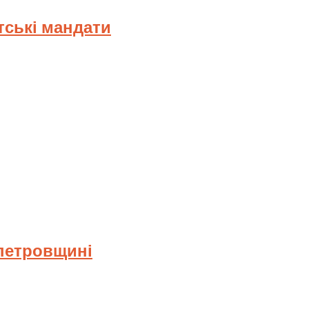
тські мандати
опетровщині