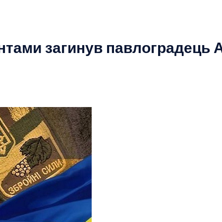
антами загинув павлоградець 