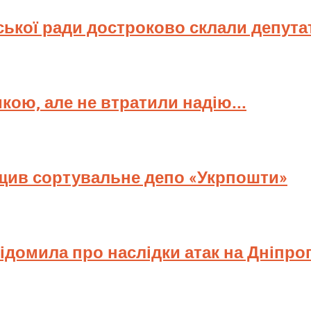
ської ради достроково склали депута
мкою, але не втратили надію...
ищив сортувальне депо «Укрпошти»
відомила про наслідки атак на Дніпр