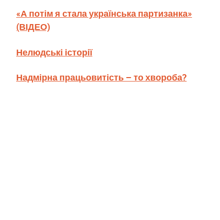
«А потім я стала українська партизанка»
(ВІДЕО)
Нелюдські історії
Надмірна працьовитість – то хвороба?