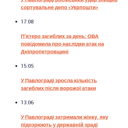
сортувальне депо «Укрпошти»
17:08
П’ятеро загиблих за день: ОВА
повідомила про наслідки атак на
Дніпропетровщині
15:05
У Павлограді зросла кількість
загиблих після ворожої атаки
13:06
У Павлограді затримали жінку, яку
підозрюють у державній зраді