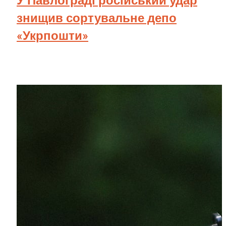
У Павлограді російський удар
знищив сортувальне депо
«Укрпошти»