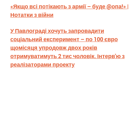
«Якщо всі потікають з армії – буде @опа!» |
Нотатки з війни
У Павлограді хочуть запровадити
соціальний експеримент – по 100 євро
щомісяця упродовж двох років
отримуватимуть 2 тис чоловік. Інтерв'ю з
реалізаторами проекту