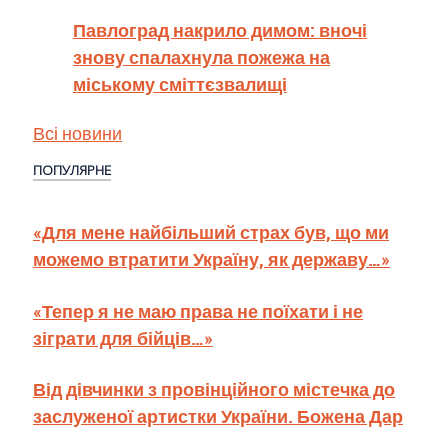
Павлоград накрило димом: вночі
знову спалахнула пожежа на
міському сміттєзвалищі
Всі новини
ПОПУЛЯРНЕ
«Для мене найбільший страх був, що ми
можемо втратити Україну, як державу…»
«Тепер я не маю права не поїхати і не
зіграти для бійців…»
Від дівчинки з провінційного містечка до
заслуженої артистки України. Божена Дар