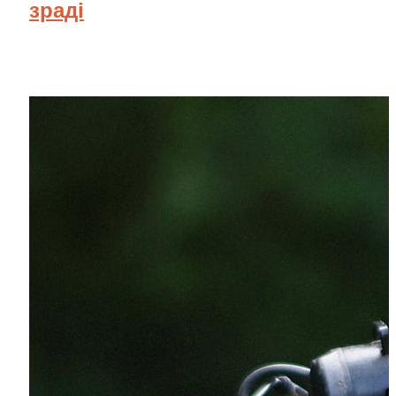
зраді