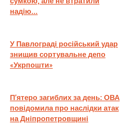
сумкою, але не втратили
надію...
У Павлограді російський удар
знищив сортувальне депо
«Укрпошти»
П’ятеро загиблих за день: ОВА
повідомила про наслідки атак
на Дніпропетровщині