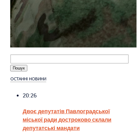
ОСТАННІ НОВИНИ
20:26
Двоє депутатів Павлоградської
міської ради достроково склали
депутатські мандати