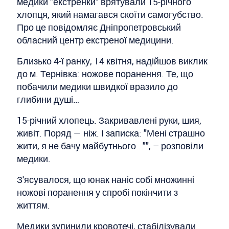
медики "екстренки" врятували 15-річного
хлопця, який намагався скоїти самогубство.
Про це повідомляє Дніпропетровський
обласний центр екстреної медицини.
Близько 4-ї ранку, 14 квітня, надійшов виклик
до м. Тернівка: ножове поранення. Те, що
побачили медики швидкої вразило до
глибини душі…
15-річний хлопець. Закривавлені руки, шия,
живіт. Поряд — ніж. І записка: "Мені страшно
жити, я не бачу майбутнього..."", – розповіли
медики.
З'ясувалося, що юнак наніс собі множинні
ножові поранення у спробі покінчити з
життям.
Медики зупинили кровотечі, стабілізували