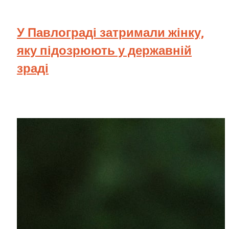
У Павлограді затримали жінку,
яку підозрюють у державній
зраді