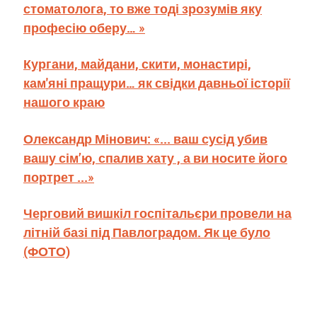
стоматолога, то вже тоді зрозумів яку
професію оберу… »
Кургани, майдани, скити, монастирі,
кам'яні пращури… як свідки давньої історії
нашого краю
Олександр Мінович: «... ваш сусід убив
вашу сім’ю, спалив хату , а ви носите його
портрет ...»
Черговий вишкіл госпітальєри провели на
літній базі під Павлоградом. Як це було
(ФОТО)