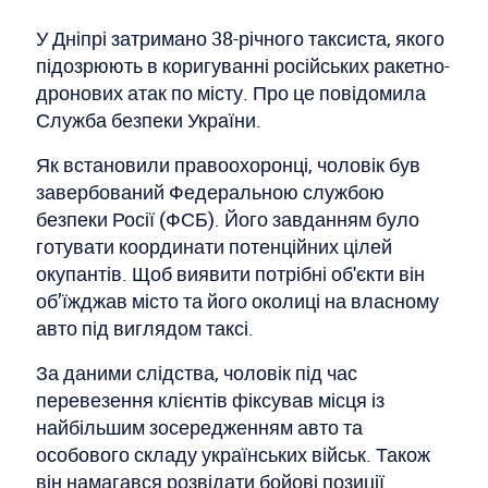
У Дніпрі затримано 38-річного таксиста, якого
підозрюють в коригуванні російських ракетно-
дронових атак по місту. Про це повідомила
Служба безпеки України.
Як встановили правоохоронці, чоловік був
завербований Федеральною службою
безпеки Росії (ФСБ). Його завданням було
готувати координати потенційних цілей
окупантів. Щоб виявити потрібні об'єкти він
об’їжджав місто та його околиці на власному
авто під виглядом таксі.
За даними слідства, чоловік під час
перевезення клієнтів фіксував місця із
найбільшим зосередженням авто та
особового складу українських військ. Також
він намагався розвідати бойові позиції