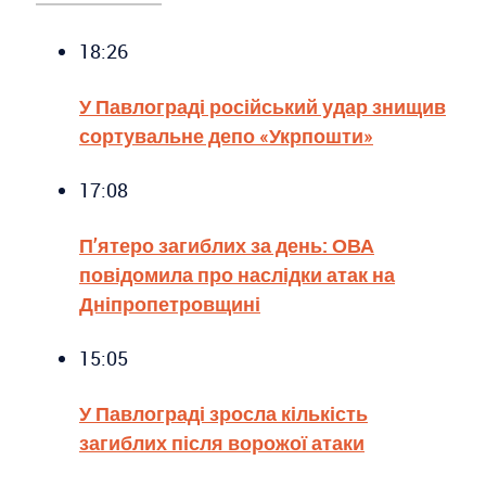
18:26
У Павлограді російський удар знищив
сортувальне депо «Укрпошти»
17:08
П’ятеро загиблих за день: ОВА
повідомила про наслідки атак на
Дніпропетровщині
15:05
У Павлограді зросла кількість
загиблих після ворожої атаки