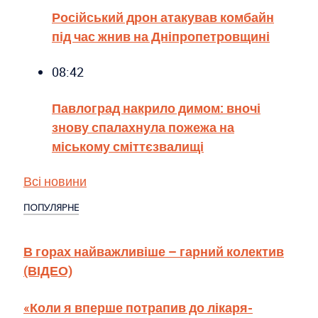
Російський дрон атакував комбайн
під час жнив на Дніпропетровщині
08:42
Павлоград накрило димом: вночі
знову спалахнула пожежа на
міському сміттєзвалищі
Всі новини
ПОПУЛЯРНЕ
В горах найважливіше – гарний колектив
(ВІДЕО)
«Коли я вперше потрапив до лікаря-