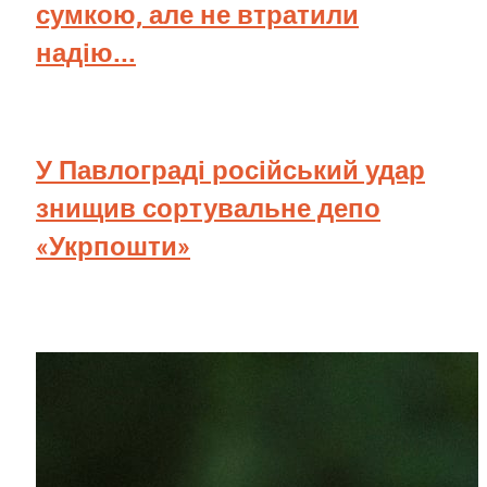
сумкою, але не втратили
надію...
У Павлограді російський удар
знищив сортувальне депо
«Укрпошти»