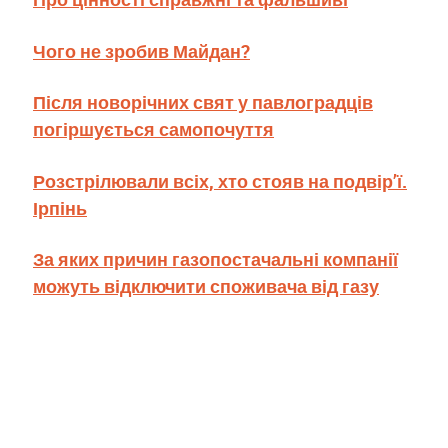
Чого не зробив Майдан?
Після новорічних свят у павлоградців
погіршується самопочуття
Розстрілювали всіх, хто стояв на подвір’ї.
Ірпінь
За яких причин газопостачальні компанії
можуть відключити споживача від газу