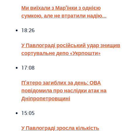
Ми виїхали з Мар'їнки з однією
сумкою, але не втратили надію...
18:26
У Павлограді російський удар знищив
сортувальне депо «Укрпошти»
17:08
П’ятеро загиблих за день: ОВА
повідомила про наслідки атак на
Дніпропетровщині
15:05
У Павлограді зросла кількість