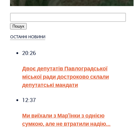
ОСТАННІ НОВИНИ
20:26
Двоє депутатів Павлоградської
міської ради достроково склали
депутатські мандати
12:37
Ми виїхали з Мар'їнки з однією
сумкою, але не втратили надію...