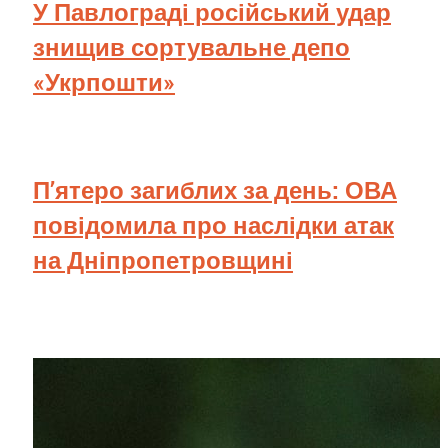
У Павлограді російський удар
знищив сортувальне депо
«Укрпошти»
П’ятеро загиблих за день: ОВА
повідомила про наслідки атак
на Дніпропетровщині