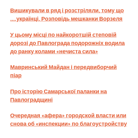
Вишикували в ряд і розстріляли, тому що
....українці. Розповідь мешканки Ворзеля
У цьому місці по найкоротшій степовій
дорозі до Павлограда подорожніх водила
до ранку колами «нечиста сила»
Мавринський Майдан і передвиборчий
піар
Про історію Самарської паланки на
Павлоградщині
Очередная «афера» городской власти или
снова об «инспекции» по благоустройству