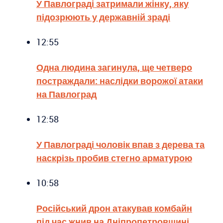
У Павлограді затримали жінку, яку
підозрюють у державній зраді
12:55
Одна людина загинула, ще четверо
постраждали: наслідки ворожої атаки
на Павлоград
12:58
У Павлограді чоловік впав з дерева та
наскрізь пробив стегно арматурою
10:58
Російський дрон атакував комбайн
під час жнив на Дніпропетровщині