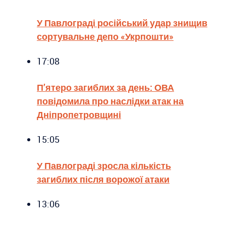
У Павлограді російський удар знищив
сортувальне депо «Укрпошти»
17:08
П’ятеро загиблих за день: ОВА
повідомила про наслідки атак на
Дніпропетровщині
15:05
У Павлограді зросла кількість
загиблих після ворожої атаки
13:06