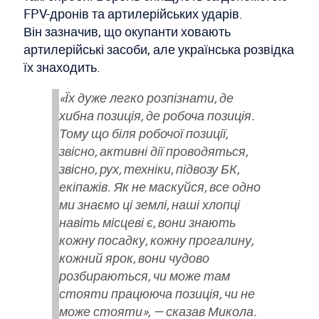
FPV-дронів та артилерійських ударів.
Він зазначив, що окупанти ховають
артилерійські засоби, але українська розвідка
їх знаходить.
«Їх дуже легко розпізнати, де
хибна позиція, де робоча позиція.
Тому що біля робочої позиції,
звісно, активні дії проводяться,
звісно, рух, техніки, підвозу БК,
екіпажів. Як не маскуйся, все одно
ми знаємо ці землі, наші хлопці
навіть місцеві є, вони знають
кожну посадку, кожну прогалину,
кожний ярок, вони чудово
розбираються, чи може там
стояти працююча позиція, чи не
може стояти», — сказав Микола.