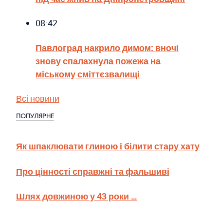
08:42
Павлоград накрило димом: вночі
знову спалахнула пожежа на
міському сміттєзвалищі
Всі новини
ПОПУЛЯРНЕ
Як шпаклювати глиною і білити стару хату
Про цінності справжні та фальшиві
Шлях довжиною у 43 роки …