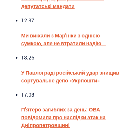
депутатські мандати
12:37
Ми виїхали з Мар'їнки з однією
сумкою, але не втратили надію...
18:26
У Павлограді російський удар знищив
сортувальне депо «Укрпошти»
17:08
П’ятеро загиблих за день: ОВА
повідомила про наслідки атак на
Дніпропетровщині