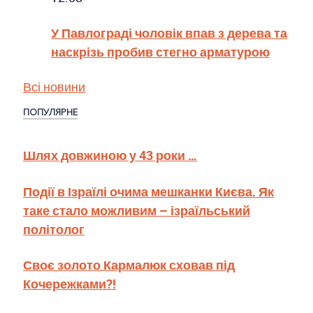
У Павлограді чоловік впав з дерева та
наскрізь пробив стегно арматурою
Всі новини
ПОПУЛЯРНЕ
Шлях довжиною у 43 роки …
Події в Ізраїлі очима мешканки Києва. Як
таке стало можливим – ізраїльський
політолог
Своє золото Кармалюк сховав під
Кочережками?!