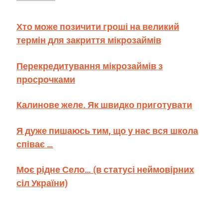
Хто може позичити гроші на великий
термін для закриття мікрозаймів
Перекредитування мікрозаймів з
просрочками
Калинове желе. Як швидко приготувати
Я дуже пишаюсь тим, що у нас вся школа
співає …
Моє рідне Село… (в статусі неймовірних
сіл України)