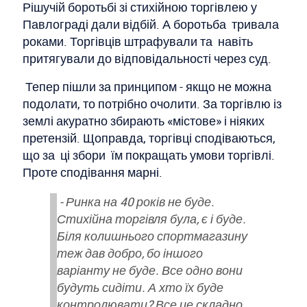
Рішучій боротьбі зі стихійною торгівлею у
Павлограді дали відбій. А боротьба тривала
роками. Торгівців штрафували та навіть
притягували до відповідальності через суд.
Тепер пішли за принципом - якщо не можна
подолати, то потрібно очолити. За торгівлю із
землі акуратно збирають «містове» і ніяких
претензій. Щоправда, торгівці сподіваються,
що за ці збори їм покращать умови торгівлі.
Проте сподівання марні.
- Ринка на 40 років не буде.
Стихійна торгівля була, є і буде.
Біля колишнього спортмагазину
теж дав добро, бо іншого
варіанту не буде. Все одно вони
будуть сидіти. А хто їх буде
контролювати? Все це складно,