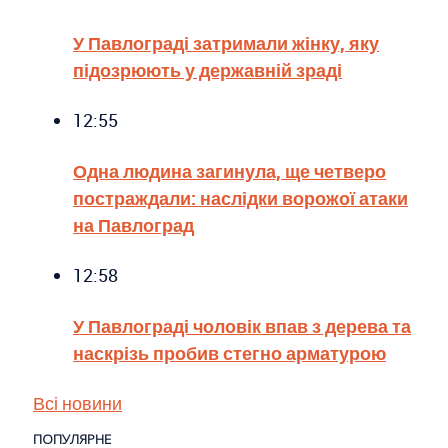
У Павлограді затримали жінку, яку
підозрюють у державній зраді
12:55
Одна людина загинула, ще четверо
постраждали: наслідки ворожої атаки
на Павлоград
12:58
У Павлограді чоловік впав з дерева та
наскрізь пробив стегно арматурою
Всі новини
ПОПУЛЯРНЕ