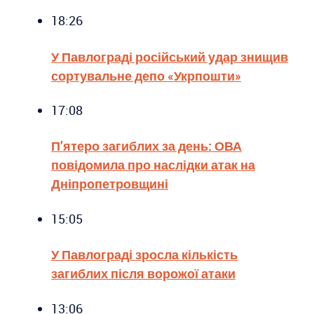
18:26
У Павлограді російський удар знищив
сортувальне депо «Укрпошти»
17:08
П’ятеро загиблих за день: ОВА
повідомила про наслідки атак на
Дніпропетровщині
15:05
У Павлограді зросла кількість
загиблих після ворожої атаки
13:06