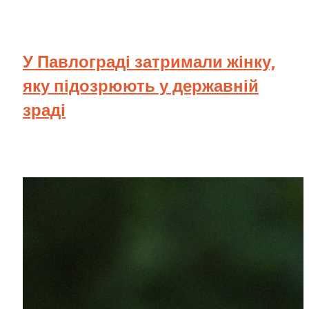
У Павлограді затримали жінку,
яку підозрюють у державній
зраді