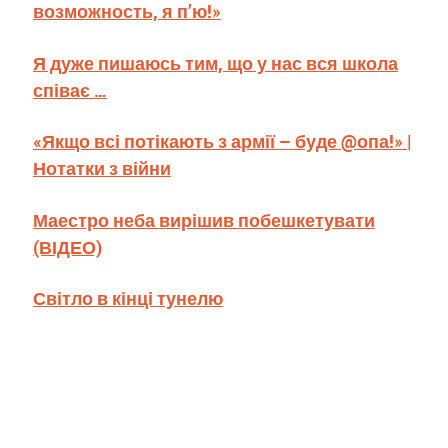
возможность, я п’ю!»
Я дуже пишаюсь тим, що у нас вся школа
співає …
«Якщо всі потікають з армії – буде @опа!» |
Нотатки з війни
Маестро неба вирішив побешкетувати
(ВІДЕО)
Світло в кінці тунелю