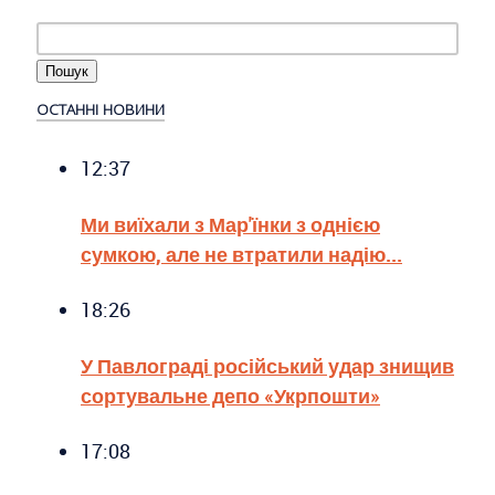
ОСТАННІ НОВИНИ
12:37
Ми виїхали з Мар'їнки з однією
сумкою, але не втратили надію...
18:26
У Павлограді російський удар знищив
сортувальне депо «Укрпошти»
17:08