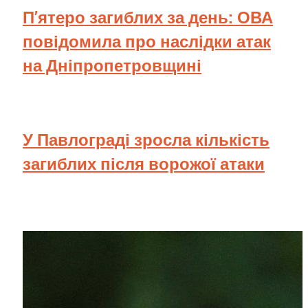
П’ятеро загиблих за день: ОВА
повідомила про наслідки атак
на Дніпропетровщині
У Павлограді зросла кількість
загиблих після ворожої атаки