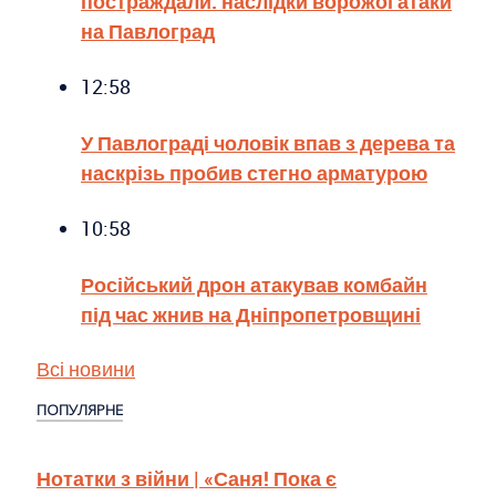
постраждали: наслідки ворожої атаки
на Павлоград
12:58
У Павлограді чоловік впав з дерева та
наскрізь пробив стегно арматурою
10:58
Російський дрон атакував комбайн
під час жнив на Дніпропетровщині
Всі новини
ПОПУЛЯРНЕ
Нотатки з війни | «Саня! Пока є