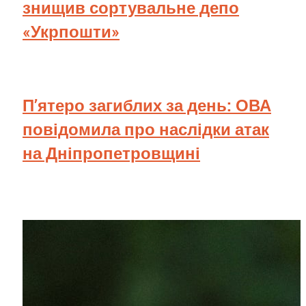
знищив сортувальне депо
«Укрпошти»
П’ятеро загиблих за день: ОВА
повідомила про наслідки атак
на Дніпропетровщині