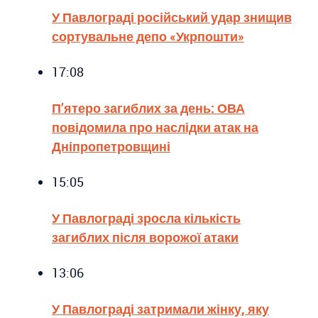
У Павлограді російський удар знищив
сортувальне депо «Укрпошти»
17:08
П’ятеро загиблих за день: ОВА
повідомила про наслідки атак на
Дніпропетровщині
15:05
У Павлограді зросла кількість
загиблих після ворожої атаки
13:06
У Павлограді затримали жінку, яку