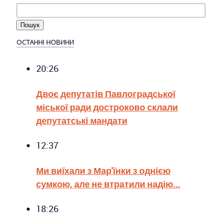
ОСТАННІ НОВИНИ
20:26
Двоє депутатів Павлоградської
міської ради достроково склали
депутатські мандати
12:37
Ми виїхали з Мар'їнки з однією
сумкою, але не втратили надію...
18:26