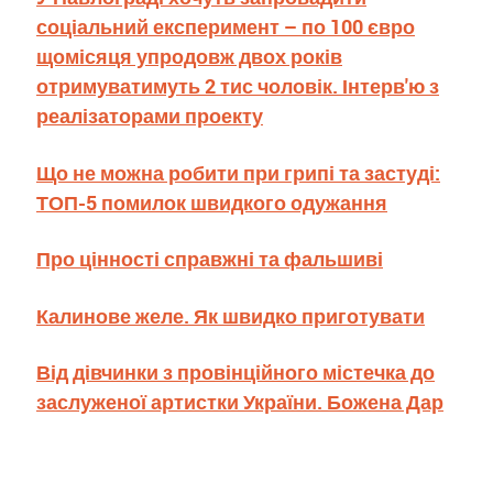
соціальний експеримент – по 100 євро
щомісяця упродовж двох років
отримуватимуть 2 тис чоловік. Інтерв'ю з
реалізаторами проекту
Що не можна робити при грипі та застуді:
ТОП-5 помилок швидкого одужання
Про цінності справжні та фальшиві
Калинове желе. Як швидко приготувати
Від дівчинки з провінційного містечка до
заслуженої артистки України. Божена Дар