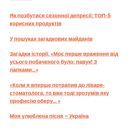
Як позбутися сезонної депресії: ТОП-5
корисних продуктів
У пошуках загадкових майданів
Загадки історії. «Моє перше враження від
усього побаченого було: павук! З
лапками…»
«Коли я вперше потрапив до лікаря-
стоматолога, то вже тоді зрозумів яку
професію оберу… »
Моя улюблена пісня – Україна