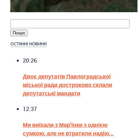
ОСТАННІ НОВИНИ
20:26
Двоє депутатів Павлоградської
міської ради достроково склали
депутатські мандати
12:37
Ми виїхали з Мар'їнки з однією
сумкою, але не втратили надію...