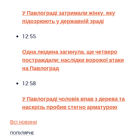
У Павлограді затримали жінку, яку
підозрюють у державній зраді
12:55
Одна людина загинула, ще четверо
постраждали: наслідки ворожої атаки
на Павлоград
12:58
У Павлограді чоловік впав з дерева та
наскрізь пробив стегно арматурою
Всі новини
ПОПУЛЯРНЕ