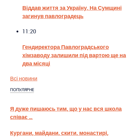
Віддав життя за Україну. На Сумщині
загинув павлоградець
11:20
Гендиректора Павлоградського
хімзаводу залишили під вартою ще на
два місяці
Всі новини
ПОПУЛЯРНЕ
Я дуже пишаюсь тим, що у нас вся школа
співає …
Кургани, майдани, скити, монастирі,