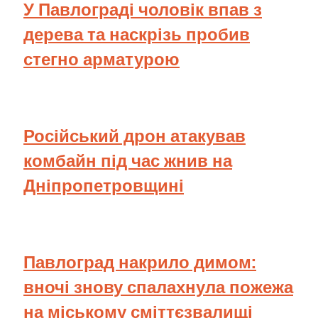
У Павлограді чоловік впав з
дерева та наскрізь пробив
стегно арматурою
Російський дрон атакував
комбайн під час жнив на
Дніпропетровщині
Павлоград накрило димом:
вночі знову спалахнула пожежа
на міському сміттєзвалищі