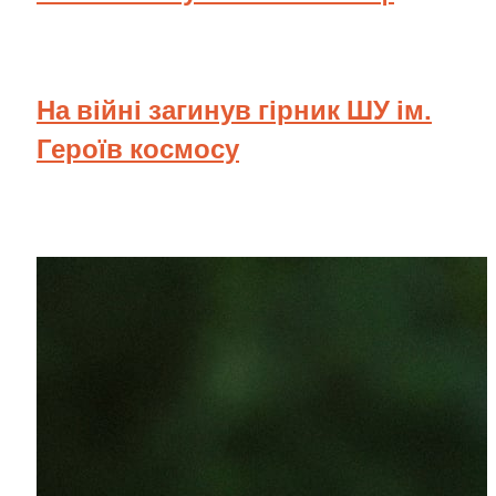
На війні загинув гірник ШУ ім.
Героїв космосу