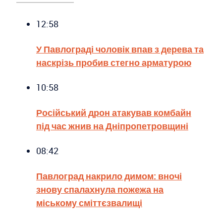
12:58
У Павлограді чоловік впав з дерева та
наскрізь пробив стегно арматурою
10:58
Російський дрон атакував комбайн
під час жнив на Дніпропетровщині
08:42
Павлоград накрило димом: вночі
знову спалахнула пожежа на
міському сміттєзвалищі