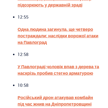
підозрюють у державній зраді
12:55
Одна людина загинула, ще четверо
постраждали: наслідки ворожої атаки
на Павлоград
12:58
У Павлограді чоловік впав з дерева та
наскрізь пробив стегно арматурою
10:58
Російський дрон атакував комбайн
під час жнив на Дніпропетровщині