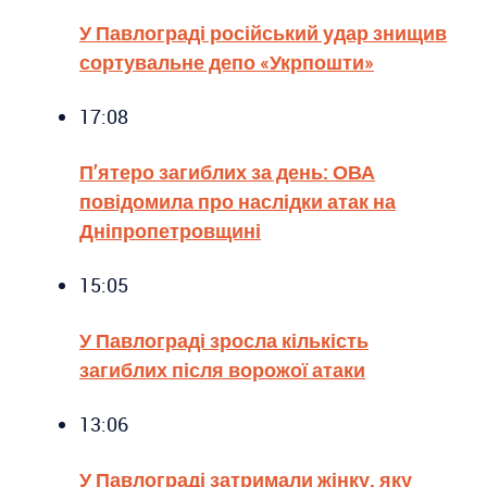
У Павлограді російський удар знищив
сортувальне депо «Укрпошти»
17:08
П’ятеро загиблих за день: ОВА
повідомила про наслідки атак на
Дніпропетровщині
15:05
У Павлограді зросла кількість
загиблих після ворожої атаки
13:06
У Павлограді затримали жінку, яку