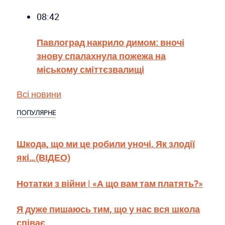
08:42
Павлоград накрило димом: вночі
знову спалахнула пожежа на
міському сміттєзвалищі
Всі новини
ПОПУЛЯРНЕ
Шкода, що ми це робили уночі. Як злодії
які…(ВІДЕО)
Нотатки з війни | «А що вам там платять?»
Я дуже пишаюсь тим, що у нас вся школа
співає …