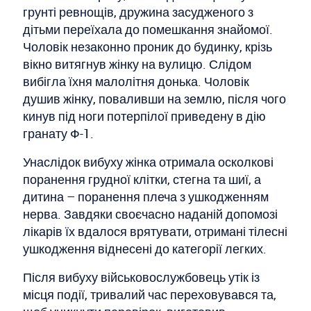
грунті ревнощів, дружина засудженого з
дітьми переїхала до помешкання знайомої.
Чоловік незаконно проник до будинку, крізь
вікно витягнув жінку на вулицю. Слідом
вибігла їхня малолітня донька. Чоловік
душив жінку, поваливши на землю, після чого
кинув під ноги потерпілої приведену в дію
гранату Ф-1.
Унаслідок вибуху жінка отримала осколкові
поранення грудної клітки, стегна та шиї, а
дитина – поранення плеча з ушкодженням
нерва. Завдяки своєчасно наданій допомозі
лікарів їх вдалося врятувати, отримані тілесні
ушкодження віднесені до категорії легких.
Після вибуху військовослужбовець утік із
місця події, тривалий час переховувався та,