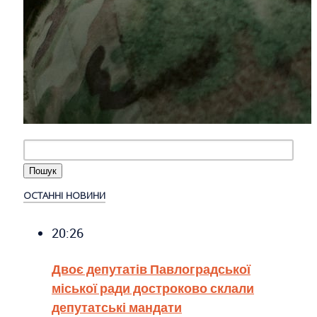
ОСТАННІ НОВИНИ
20:26
Двоє депутатів Павлоградської
міської ради достроково склали
депутатські мандати