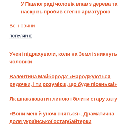
У Павлограді чоловік впав з дерева та
наскрізь пробив стегно арматурою
Всі новини
ПОПУЛЯРНЕ
Учені підрахували, коли на Землі зникнуть
чоловіки
Валентина Майборода: «Народжуються
рядочки, і ти розумієш, що буде пісенька!»
Як шпаклювати глиною і білити стару хату
«Вони мені й уночі сняться». Драматична
доля української остарбайтерки