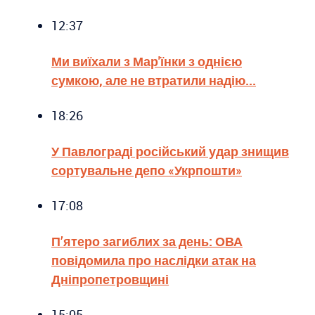
12:37
Ми виїхали з Мар'їнки з однією
сумкою, але не втратили надію...
18:26
У Павлограді російський удар знищив
сортувальне депо «Укрпошти»
17:08
П’ятеро загиблих за день: ОВА
повідомила про наслідки атак на
Дніпропетровщині
15:05