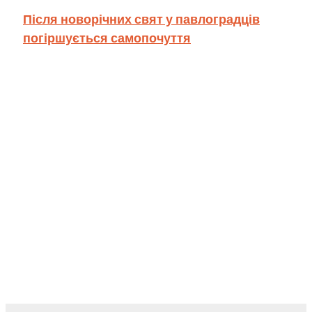
Після новорічних свят у павлоградців
погіршується самопочуття