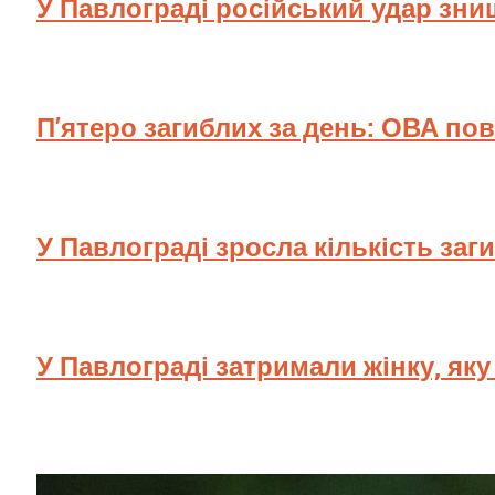
У Павлограді російський удар зн
П’ятеро загиблих за день: ОВА по
У Павлограді зросла кількість заг
У Павлограді затримали жінку, як