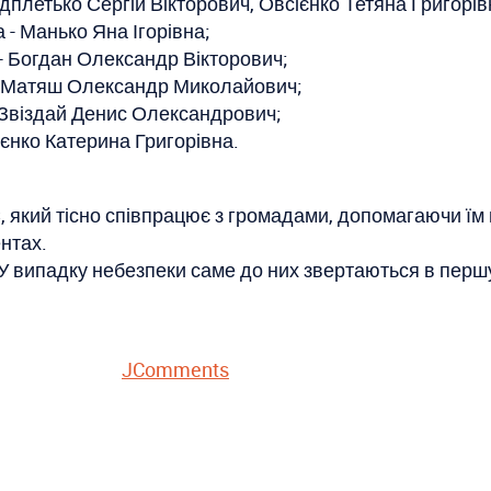
ідплетько Сергій Вікторович, Овсієнко Тетяна Григорів
 - Манько Яна Ігорівна;
- Богдан Олександр Вікторович;
 - Матяш Олександр Миколайович;
 Звіздай Денис Олександрович;
ієнко Катерина Григорівна.
 який тісно співпрацює з громадами, допомагаючи їм
нтах.
. У випадку небезпеки саме до них звертаються в перш
JComments