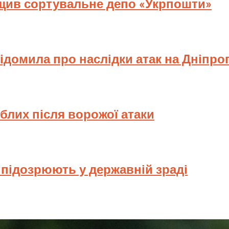
ищив сортувальне депо «Укрпошти»
відомила про наслідки атак на Дніпр
иблих після ворожої атаки
у підозрюють у державній зраді