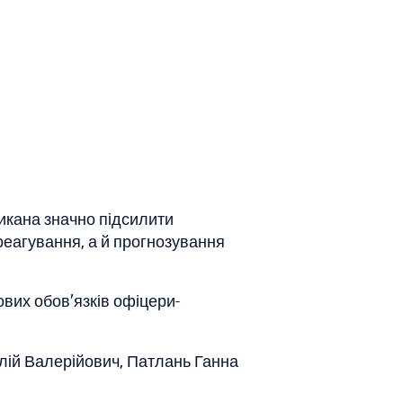
ликана значно підсилити
реагування, а й прогнозування
вих обов’язків офіцери-
лій Валерійович, Патлань Ганна