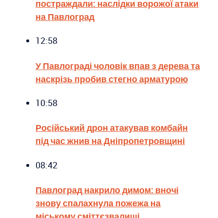
постраждали: наслідки ворожої атаки
на Павлоград
12:58
У Павлограді чоловік впав з дерева та
наскрізь пробив стегно арматурою
10:58
Російський дрон атакував комбайн
під час жнив на Дніпропетровщині
08:42
Павлоград накрило димом: вночі
знову спалахнула пожежа на
міському сміттєзвалищі