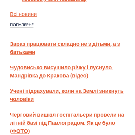
Всі новини
ПОПУЛЯРНЕ
Зараз працювати складно не з дітьми, а з
батьками
Чудовисько висушило річку і луснуло.
Мандрівка до Кракова (відео)
Учені підрахували, коли на Землі зникнуть
чоловіки
Черговий вишкіл госпітальєри провели на
літній базі під Павлоградом. Як це було
(ФОТО)