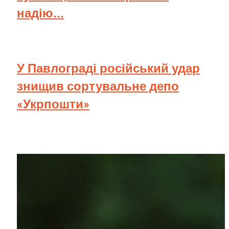
надію...
У Павлограді російський удар
знищив сортувальне депо
«Укрпошти»