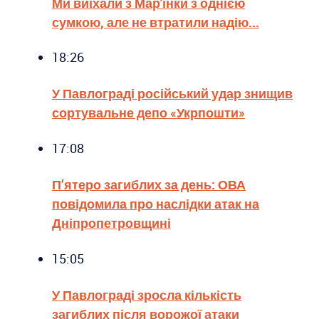
Ми виїхали з Мар'їнки з однією
сумкою, але не втратили надію...
18:26
У Павлограді російський удар знищив
сортувальне депо «Укрпошти»
17:08
П’ятеро загиблих за день: ОВА
повідомила про наслідки атак на
Дніпропетровщині
15:05
У Павлограді зросла кількість
загиблих після ворожої атаки