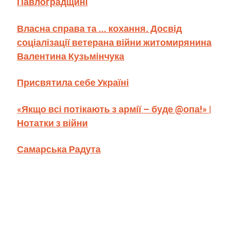
Павлоградщині
Власна справа та ... кохання. Досвід
соціалізації ветерана війни житомирянина
Валентина Кузьмінчука
Присвятила себе Україні
«Якщо всі потікають з армії – буде @опа!» |
Нотатки з війни
Самарська Радута