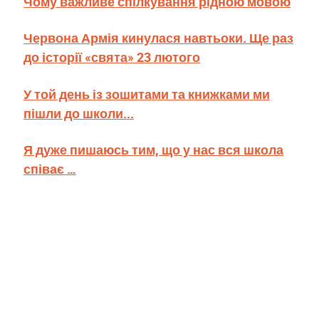
Чому важливе спілкування рідною мовою
Червона Армія кинулася навтьоки. Ще раз
до історії «свята» 23 лютого
У той день із зошитами та книжками ми
пішли до школи...
Я дуже пишаюсь тим, що у нас вся школа
співає …