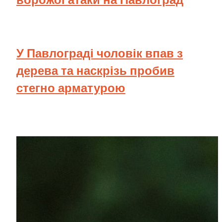
У Павлограді чоловік впав з
дерева та наскрізь пробив
стегно арматурою