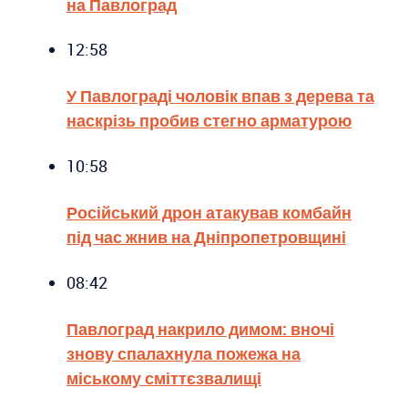
на Павлоград
12:58
У Павлограді чоловік впав з дерева та
наскрізь пробив стегно арматурою
10:58
Російський дрон атакував комбайн
під час жнив на Дніпропетровщині
08:42
Павлоград накрило димом: вночі
знову спалахнула пожежа на
міському сміттєзвалищі