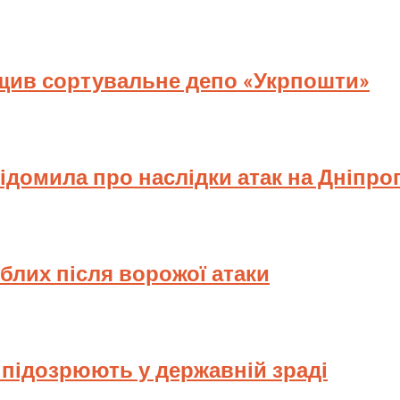
ищив сортувальне депо «Укрпошти»
відомила про наслідки атак на Дніпр
иблих після ворожої атаки
у підозрюють у державній зраді