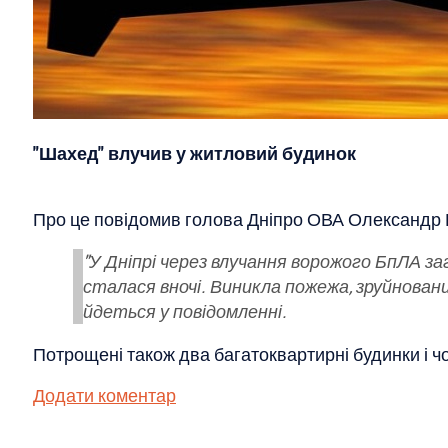
"Шахед" влучив у житловий будинок
Про це повідомив голова Дніпро ОВА Олександр 
"У Дніпрі через влучання ворожого БпЛА заг
сталася вночі. Виникла пожежа, зруйновани
йдеться у повідомленні.
Потрощені також два багатоквартирні будинки і чо
Додати коментар