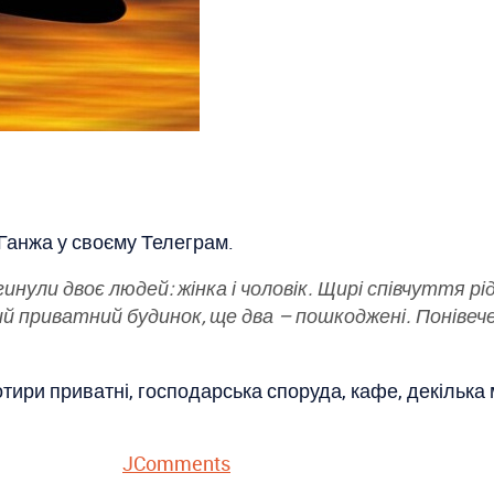
Ганжа у своєму Телеграм.
инули двоє людей: жінка і чоловік. Щирі співчуття рі
й приватний будинок, ще два – пошкоджені. Понівече
тири приватні, господарська споруда, кафе, декілька 
JComments