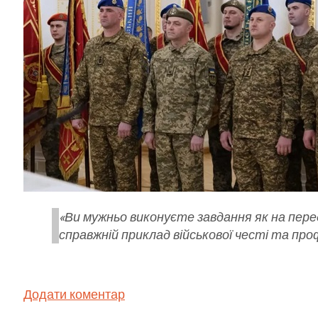
«Ви мужньо виконуєте завдання як на пере
справжній приклад військової честі та пр
Додати коментар