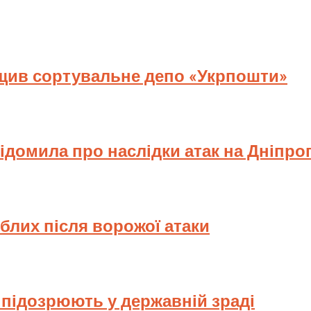
ищив сортувальне депо «Укрпошти»
відомила про наслідки атак на Дніпр
иблих після ворожої атаки
у підозрюють у державній зраді