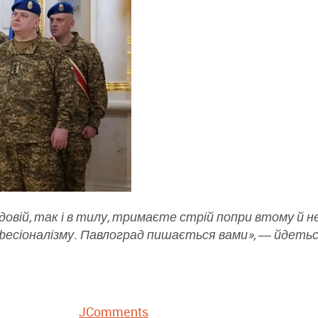
довій, так і в тилу, тримаєте стрій попри втому й 
офесіоналізму. Павлоград пишається вами», ― йдеться
JComments