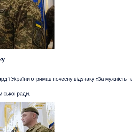
ку
дії України отримав почесну відзнаку «За мужність т
іської ради.