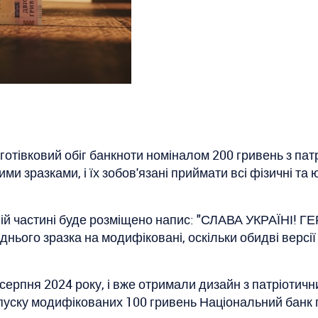
готівковий обіг банкноти номіналом 200 гривень з пат
ми зразками, і їх зобов'язані приймати всі фізичні та
хній частині буде розміщено напис: "СЛАВА УКРАЇНІ!
ього зразка на модифіковані, оскільки обидві версії 
серпня 2024 року, і вже отримали дизайн з патріотич
ипуску модифікованих 100 гривень Національний банк