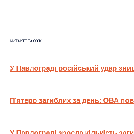
ЧИТАЙТЕ ТАКОЖ:
У Павлограді російський удар зн
П’ятеро загиблих за день: ОВА по
У Павлограді зросла кількість заг