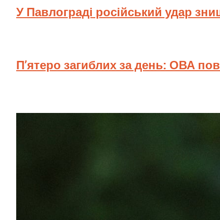
У Павлограді російський удар зн
П’ятеро загиблих за день: ОВА по