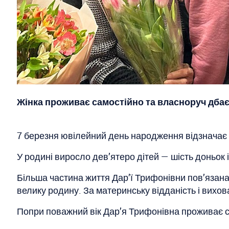
Жінка проживає самостійно та власноруч дбає
7 березня ювілейний день народження відзначає
У родині виросло дев’ятеро дітей — шість доньок і
Більша частина життя Дар’ї Трифонівни пов’язана
велику родину. За материнську відданість і вихов
Попри поважний вік Дар’я Трифонівна проживає са