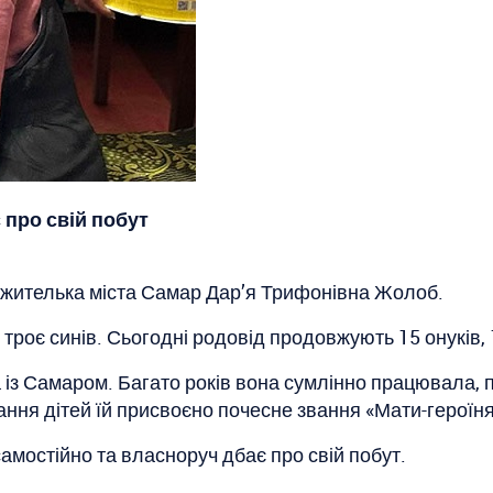
 про свій побут
 жителька міста Самар Дар’я Трифонівна Жолоб.
 троє синів. Сьогодні родовід продовжують 15 онуків, 
 із Самаром. Багато років вона сумлінно працювала,
ання дітей їй присвоєно почесне звання «Мати-героїня
мостійно та власноруч дбає про свій побут.