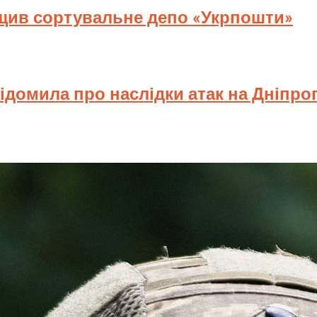
ищив сортувальне депо «Укрпошти»
відомила про наслідки атак на Дніпр