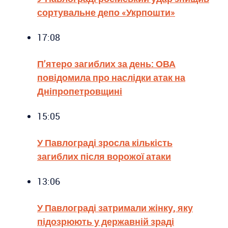
сортувальне депо «Укрпошти»
17:08
П’ятеро загиблих за день: ОВА
повідомила про наслідки атак на
Дніпропетровщині
15:05
У Павлограді зросла кількість
загиблих після ворожої атаки
13:06
У Павлограді затримали жінку, яку
підозрюють у державній зраді