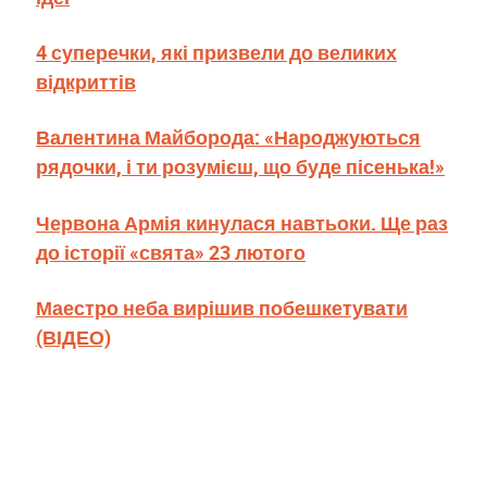
4 суперечки, які призвели до великих
відкриттів
Валентина Майборода: «Народжуються
рядочки, і ти розумієш, що буде пісенька!»
Червона Армія кинулася навтьоки. Ще раз
до історії «свята» 23 лютого
Маестро неба вирішив побешкетувати
(ВІДЕО)