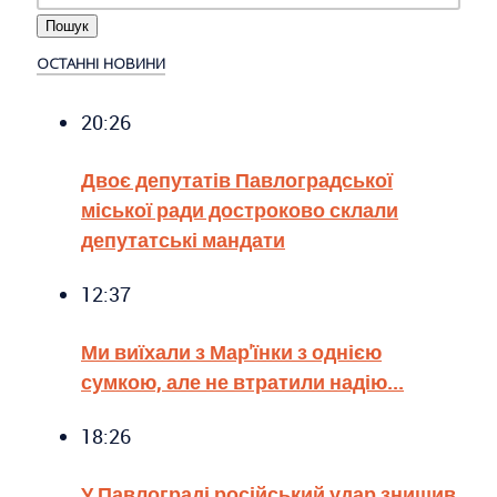
ОСТАННІ НОВИНИ
20:26
Двоє депутатів Павлоградської
міської ради достроково склали
депутатські мандати
12:37
Ми виїхали з Мар'їнки з однією
сумкою, але не втратили надію...
18:26
У Павлограді російський удар знищив