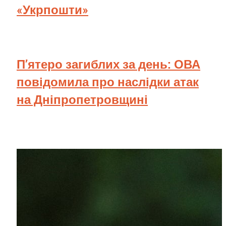
«Укрпошти»
П’ятеро загиблих за день: ОВА
повідомила про наслідки атак
на Дніпропетровщині