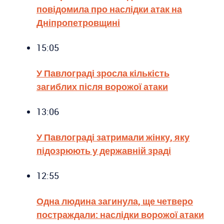
повідомила про наслідки атак на
Дніпропетровщині
15:05
У Павлограді зросла кількість
загиблих після ворожої атаки
13:06
У Павлограді затримали жінку, яку
підозрюють у державній зраді
12:55
Одна людина загинула, ще четверо
постраждали: наслідки ворожої атаки