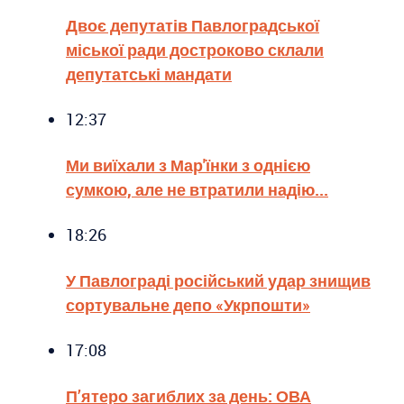
Двоє депутатів Павлоградської
міської ради достроково склали
депутатські мандати
12:37
Ми виїхали з Мар'їнки з однією
сумкою, але не втратили надію...
18:26
У Павлограді російський удар знищив
сортувальне депо «Укрпошти»
17:08
П’ятеро загиблих за день: ОВА