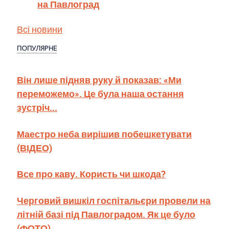
на Павлоград
Всі новини
ПОПУЛЯРНЕ
Він лише підняв руку й показав: «Ми
переможемо». Це була наша остання
зустріч...
Маестро неба вирішив побешкетувати
(ВІДЕО)
Все про каву. Користь чи шкода?
Черговий вишкіл госпітальєри провели на
літній базі під Павлоградом. Як це було
(ФОТО)