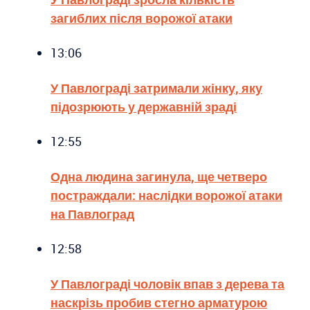
загиблих після ворожої атаки
13:06
У Павлограді затримали жінку, яку
підозрюють у державній зраді
12:55
Одна людина загинула, ще четверо
постраждали: наслідки ворожої атаки
на Павлоград
12:58
У Павлограді чоловік впав з дерева та
наскрізь пробив стегно арматурою