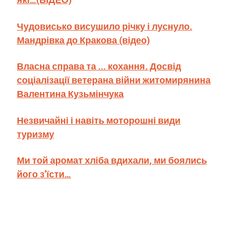
Чудовисько висушило річку і луснуло.
Мандрівка до Кракова (відео)
Власна справа та ... кохання. Досвід
соціалізації ветерана війни житомирянина
Валентина Кузьмінчука
Незвичайні і навіть моторошні види
туризму
Ми той аромат хліба вдихали, ми боялись
його з’їсти…