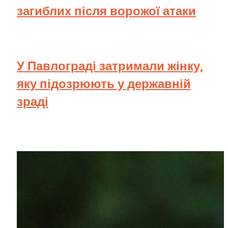
загиблих після ворожої атаки
У Павлограді затримали жінку,
яку підозрюють у державній
зраді