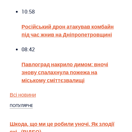
10:58
Російський дрон атакував комбайн
під час жнив на Дніпропетровщині
08:42
Павлоград накрило димом: вночі
знову спалахнула пожежа на
міському сміттєзвалищі
Всі новини
ПОПУЛЯРНЕ
Шкода, що ми це робили уночі. Як злодії
які…(ВІДЕО)