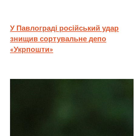
У Павлограді російський удар
знищив сортувальне депо
«Укрпошти»