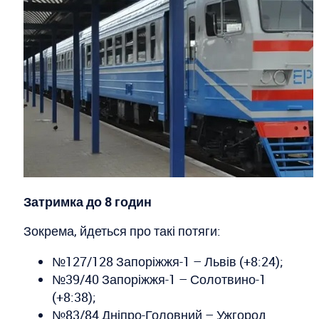
Затримка до 8 годин
Зокрема, йдеться про такі потяги:
№127/128 Запоріжжя-1 – Львів (+8:24);
№39/40 Запоріжжя-1 – Солотвино-1
(+8:38);
№83/84 Дніпро-Головний – Ужгород