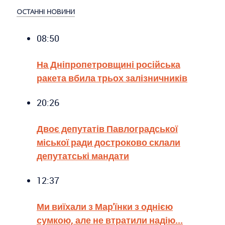
ОСТАННІ НОВИНИ
08:50
На Дніпропетровщині російська
ракета вбила трьох залізничників
20:26
Двоє депутатів Павлоградської
міської ради достроково склали
депутатські мандати
12:37
Ми виїхали з Мар'їнки з однією
сумкою, але не втратили надію...