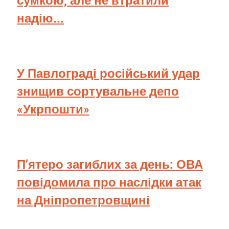
сумкою, але не втратили
надію...
У Павлограді російський удар
знищив сортувальне депо
«Укрпошти»
П’ятеро загиблих за день: ОВА
повідомила про наслідки атак
на Дніпропетровщині