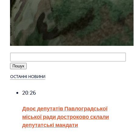
ОСТАННІ НОВИНИ
20:26
Двоє депутатів Павлоградської
міської ради достроково склали
депутатські мандати