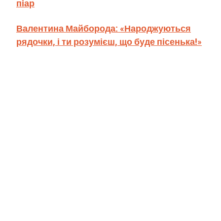
піар
Валентина Майборода: «Народжуються
рядочки, і ти розумієш, що буде пісенька!»