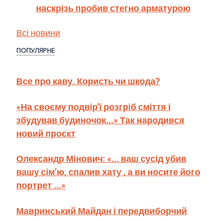
наскрізь пробив стегно арматурою
Всі новини
ПОПУЛЯРНЕ
Все про каву. Користь чи шкода?
«На своєму подвір'ї розгріб сміття і
збудував будиночок...» Так народився
новий проєкт
Олександр Мінович: «... ваш сусід убив
вашу сім’ю, спалив хату , а ви носите його
портрет ...»
Мавринський Майдан і передвиборчий