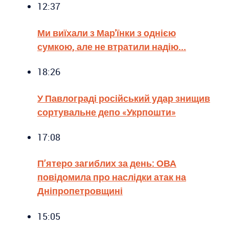
12:37
Ми виїхали з Мар'їнки з однією
сумкою, але не втратили надію...
18:26
У Павлограді російський удар знищив
сортувальне депо «Укрпошти»
17:08
П’ятеро загиблих за день: ОВА
повідомила про наслідки атак на
Дніпропетровщині
15:05