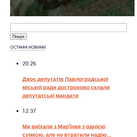
ОСТАННІ НОВИНИ
20:26
Двоє депутатів Павлоградської
міської ради достроково склали
депутатські мандати
12:37
Ми виїхали з Мар'їнки з однією
сумкою, але не втратили надію...