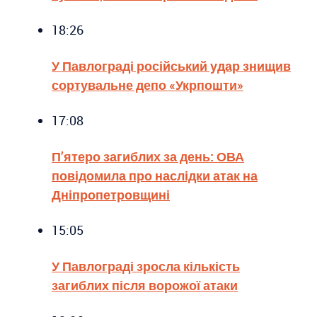
18:26
У Павлограді російський удар знищив
сортувальне депо «Укрпошти»
17:08
П’ятеро загиблих за день: ОВА
повідомила про наслідки атак на
Дніпропетровщині
15:05
У Павлограді зросла кількість
загиблих після ворожої атаки