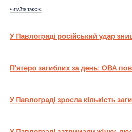
ЧИТАЙТЕ ТАКОЖ:
У Павлограді російський удар зн
П’ятеро загиблих за день: ОВА по
У Павлограді зросла кількість заг
У Павлограді затримали жінку, як