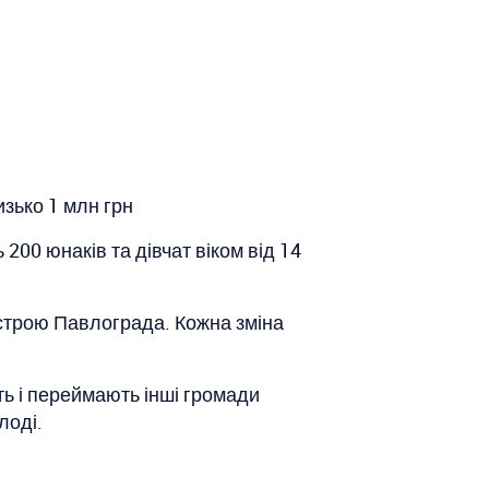
зько 1 млн грн
00 юнаків та дівчат віком від 14
устрою Павлограда. Кожна зміна
ть і переймають інші громади
лоді.