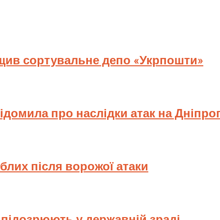
ищив сортувальне депо «Укрпошти»
відомила про наслідки атак на Дніпр
иблих після ворожої атаки
у підозрюють у державній зраді