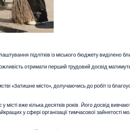
аштування підлітків із міського бюджету виділено бли
жливість отримати перший трудовий досвід матимуть 2
стві «Затишне місто», долучаючись до робіт із благо
 місті вже кілька десятків років. Його досвід вивчаю
айкращих у сфері організації тимчасової зайнятості мо