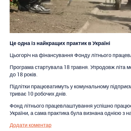
Це одна із найкращих практик в Україні
Цьогоріч на фінансування Фонду літнього працевл
Програма стартувала 18 травня. Упродовж літа мо
до 18 років.
Підлітки працюватимуть у комунальному підприєм
триває 10 робочих днів.
Фонд літнього працевлаштування успішно працює у
України, а сама практика була визнана однією з н
Додати коментар