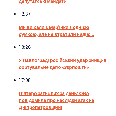
депутатські мандати
12:37
Ми виїхали з Мар'їнки з однією
сумкою, але не втратили надію...
18:26
У Павлограді російський удар знищив
сортувальне депо «Укрпошти»
17:08
П’ятеро загиблих за день: ОВА
повідомила про наслідки атак на
Дніпропетровщині