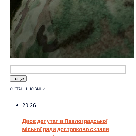
ОСТАННІ НОВИНИ
20:26
Двоє депутатів Павлоградської
міської ради достроково склали