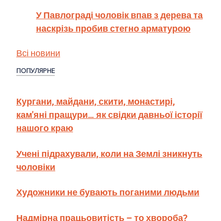
У Павлограді чоловік впав з дерева та
наскрізь пробив стегно арматурою
Всі новини
ПОПУЛЯРНЕ
Кургани, майдани, скити, монастирі,
кам'яні пращури… як свідки давньої історії
нашого краю
Учені підрахували, коли на Землі зникнуть
чоловіки
Художники не бувають поганими людьми
Надмірна працьовитість – то хвороба?