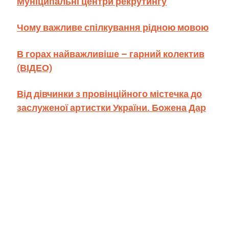
Муніципальні центри рекрутингу
Чому важливе спілкування рідною мовою
В горах найважливіше – гарний колектив
(ВІДЕО)
Від дівчинки з провінційного містечка до
заслуженої артистки України. Божена Дар