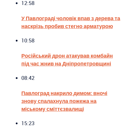
12:58
У Павлограді чоловік впав з дерева та
наскрізь пробив стегно арматурою
10:58
Російський дрон атакував комбайн
під час жнив на Дніпропетровщині
08:42
Павлоград накрило димом: вночі
знову спалахнула пожежа на
міському сміттєзвалищі
15:23