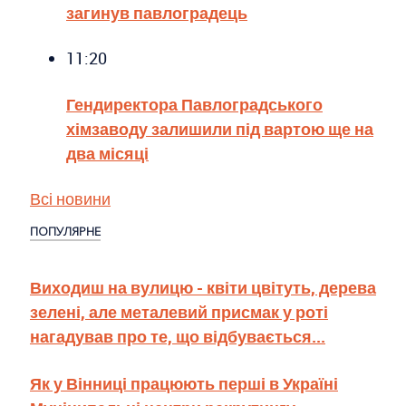
загинув павлоградець
11:20
Гендиректора Павлоградського
хімзаводу залишили під вартою ще на
два місяці
Всі новини
ПОПУЛЯРНЕ
Виходиш на вулицю - квіти цвітуть, дерева
зелені, але металевий присмак у роті
нагадував про те, що відбувається...
Як у Вінниці працюють перші в Україні