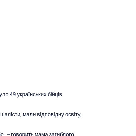
ло 49 українських бійців.
іалісти, мали відповідну освіту,
бо,
–
говорить мама загиблого