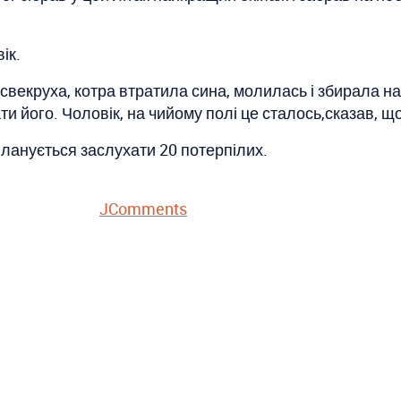
ік.
 свекруха, котра втратила сина, молилась і збирала на
и його. Чоловік, на чийому полі це сталось,сказав, що
планується заслухати 20 потерпілих.
JComments