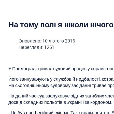
На тому полі я ніколи нічо
Оновлено: 10 лютого 2016
Перегляди: 1261
У Павлограді триває судовий процес у справі ге
Його звинувачують у службовій недбалості, котра п
На сьогоднішньому судовому засіданні триває пр
На даний час суд заслуховує рідних загиблих члені
досвід складних польотів в Україні і за кордоном.
- Це був професійний екіпаж. Таке враження, що Б