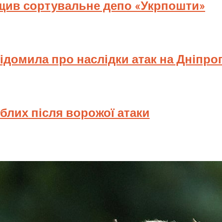
ищив сортувальне депо «Укрпошти»
відомила про наслідки атак на Дніпр
иблих після ворожої атаки