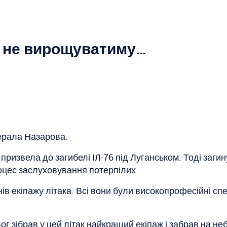
го не вирощуватиму…
нерала Назарова.
ризвела до загибелі ІЛ-76 під Луганськом. Тоді загину
оцес заслуховування потерпілих.
в екіпажу літака. Всі вони були високопрофесійні спец
ог зібрав у цей літак найкращий екіпаж і забрав на не