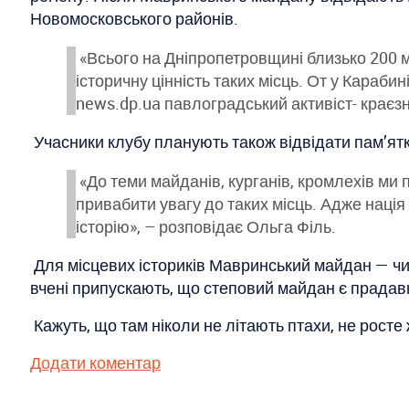
Новомосковського районів.
«Всього на Дніпропетровщині близько 200 м
історичну цінність таких місць. От у Караби
news.dp.ua павлоградський активіст- краєз
Учасники клубу планують також відвідати пам’ятки 
«До теми майданів, курганів, кромлехів ми п
привабити увагу до таких місць. Адже нація
історію», – розповідає Ольга Філь.
Для місцевих істориків Мавринський майдан — чи 
вчені припускають, що степовий майдан є прада
Кажуть, що там ніколи не літають птахи, не росте
Додати коментар