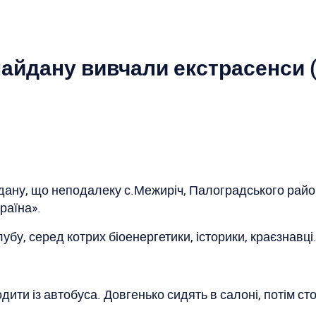
айдану вивчали екстрасенси 
йдану, що неподалеку с.Межиріч, Палоградського райо
раїна».
бу, серед котрих біоенергетики, історики, краєзнавці
ити із автобуса. Довгенько сидять в салоні, потім ст