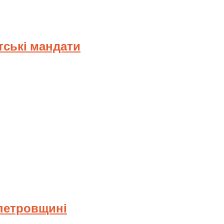
тські мандати
опетровщині