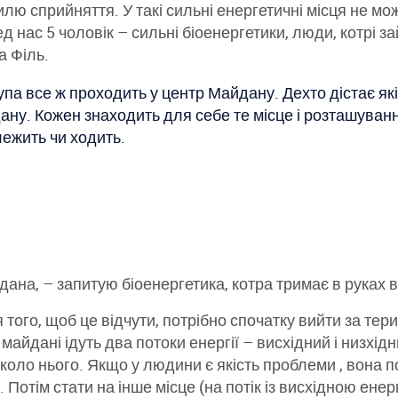
лю сприйняття. У такі сильні енергетичні місця не мо
д нас 5 чоловік – сильні біоенергетики, люди, котрі
а Філь.
па все ж проходить у центр Майдану. Дехто дістає які
ану. Кожен знаходить для себе те місце і розташуванн
лежить чи ходить.
дана, – запитую біоенергетика, котра тримає в руках 
 того, щоб це відчути, потрібно спочатку вийти за тер
 майдані ідуть два потоки енергії – висхідний і низх
коло нього. Якщо у людини є якість проблеми , вона по
Потім стати на інше місце (на потік із висхідною енер