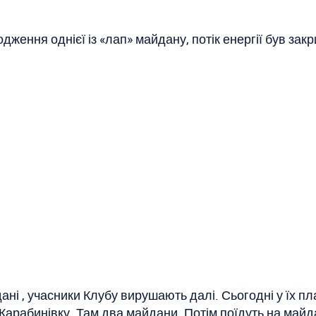
ення однієї із «лап» майдану, потік енергії був закри
і , учасники Клубу вирушають далі. Сьогодні у їх п
Карабинівку. Там два майдани. Потім поїдуть на майд