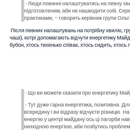
- Люди повинні налаштуватись на певну хви
підготовленим, аби не нашкодити собі. Сере
практиками, – говорить керівник групи Ольг
Після певних налаштувань на потрібну хвилю, гру
чаші), котрі допомагають відчути енергетику Майд
бубон, хтось тихенько співає, хтось сидить, хтось 
- Що ви можете сказати про енергетику Май
- Тут дуже гарна енергетика, позитивна. Для
всередину і ви відразу відчуєте різницю. На
енергію у центрі майдану ось ці пагорби нав
низхідною енергією, аби позбутись проблем. 