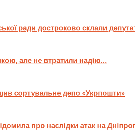
ської ради достроково склали депута
мкою, але не втратили надію...
ищив сортувальне депо «Укрпошти»
відомила про наслідки атак на Дніпр