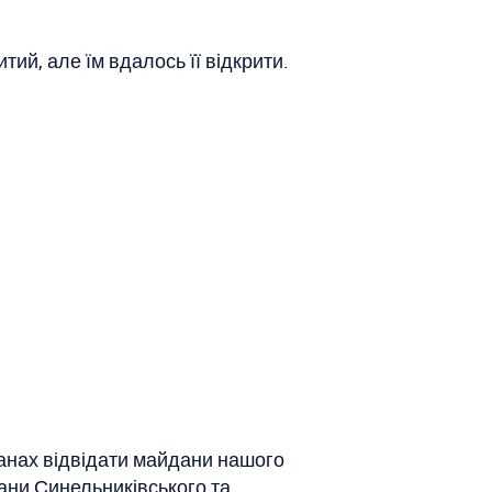
тий, але їм вдалось її відкрити.
ланах відвідати майдани нашого
ани Синельниківського та