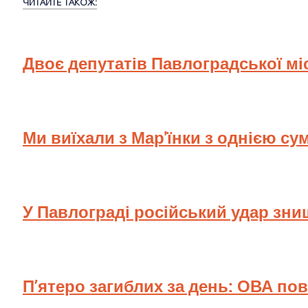
ЧИТАЙТЕ ТАКОЖ:
Двоє депутатів Павлоградської мі
Ми виїхали з Мар'їнки з однією су
У Павлограді російський удар зн
П’ятеро загиблих за день: ОВА по