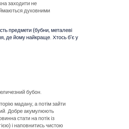
жна заходити не
 займаються духовними
сть предмети (бубни, металеві
я, де йому найкраще. Хтось б’є у
величезний бубон.
иторію мадану, а потім зайти
ідний. Добре акумулюють
винна стати на потік із
гією) і наповнитись чистою