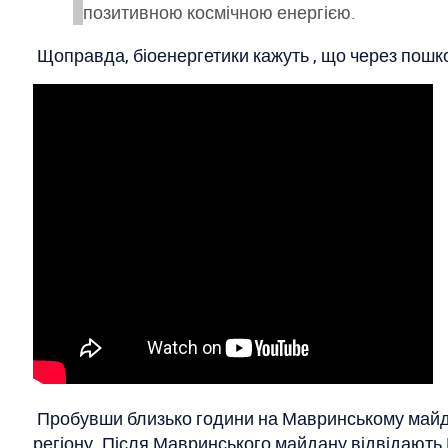
позитивною космічною енергією.
Щоправда, біоенергетики кажуть , що через пошкодж
Пробувши близько години на Мавринському майдан
регіону. Після Мавринського майдану відвідають 