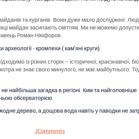
айданів та курганів. Вони дуже мало досліджені. Люд
нівці майдан засипають сміттям. Ми не можемо допустит
навець Роман Нікіфоров.
археології - кромлехи ( кам’яні круги).
ідходимо із різних сторін – історичної, краєзнавчої, б
 котра не знає свого минулого, не має майбутнього. То
не найбільша загадка в регіоні. Ким та найголовніше 
вньою обсерваторією.
 жодне дерево, а дощова вода навіть у паводки не зат
JComments