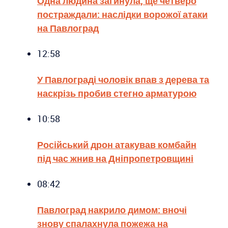
Одна людина загинула, ще четверо
постраждали: наслідки ворожої атаки
на Павлоград
12:58
У Павлограді чоловік впав з дерева та
наскрізь пробив стегно арматурою
10:58
Російський дрон атакував комбайн
під час жнив на Дніпропетровщині
08:42
Павлоград накрило димом: вночі
знову спалахнула пожежа на