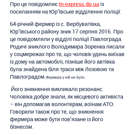
Про це повідомляє
tn-express.dp.ua
із
посиланням на Юр’ївське відділення поліції.
64-річний фермер із с. Вербуватівка,
Юр’ївського району зник 17 серпня 2016. Про
це повідомляли у відділі поліції Павлограда.
Родичі зниклого Володимира Зоренка писали
у соцмережах про те, що чоловік удень виїхав
із дому на автомобілі, пізніше його автівка
була знайдена біля траси між Лозовою та
Павлоградом.
Фермера у ній не було.
Його зникнення викликало резонанс.
Чоловіка добре знали, як місцевого активіста
– він допомагав волонтерам, воїнам АТО.
Говорили також про те, що зникнення
фермера може бути пов’язане із його
бізнесом.