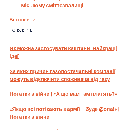
міському сміттєзвалищі
Всі новини
ПОПУЛЯРНЕ
Як можна застосувати каштани. Найкращі
ідеї
За яких причин газопостачальні компанії
можуть відключити споживача від газу
Нотатки з війни | «А що вам там платять?»
«Якщо всі потікають з армії – буде @опа!» |
Нотатки з війни