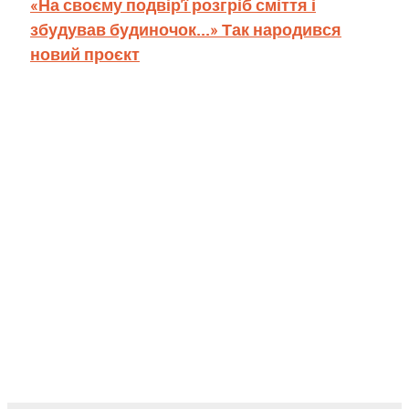
«На своєму подвір'ї розгріб сміття і
збудував будиночок...» Так народився
новий проєкт