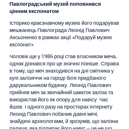
Павлоградський музей поповнився
цінним експонатом
Історико-краєзнавчому музею його подарував
мешканець Павлограда Леонід Павлович
Аксьоненко в рамках акції «Подаруй музею
експонат».
Чоловік ще у 1986 році став власником меча,
однак дізнався про це значно пізніше. Справа
в тому, що меч знаходився на дні смітника у
купі залізяччя на городі біля придбаного
дарувальником будинку. Леонід Павлович
прийняв меч за звичайний шматок заліза та
використав його як опору для навісу. Час
йшов. І одного разу на просторах інтернету
Леонід Павлович побачив давні мечі,
знайдені археологами, й зрозумів, що залізна
палиця, яка підпирає його навіс – це не що