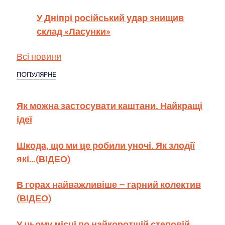
У Дніпрі російський удар знищив
склад «Ласунки»
Всі новини
ПОПУЛЯРНЕ
Як можна застосувати каштани. Найкращі
ідеї
Шкода, що ми це робили уночі. Як злодії
які…(ВІДЕО)
В горах найважливіше – гарний колектив
(ВІДЕО)
У цьому місці по найкоротшій степовій