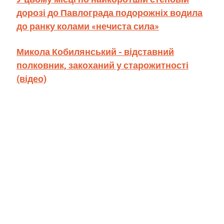
дорозі до Павлограда подорожніх водила
до ранку колами «нечиста сила»
Микола Кобилянський - відставний
полковник, закоханий у старожитності
(відео)