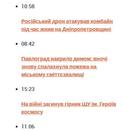
10:58
Російський дрон атакував комбайн
під час жнив на Дніпропетровщині
08:42
Павлоград накрило димом: вночі
знову спалахнула пожежа на
міському сміттєзвалищі
15:23
На війні загинув гірник ШУ ім. Героїв
космосу
11:06