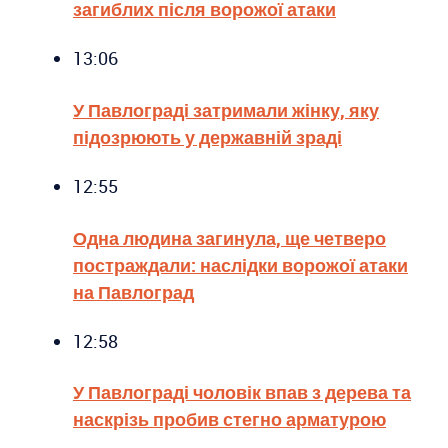
загиблих після ворожої атаки
13:06
У Павлограді затримали жінку, яку
підозрюють у державній зраді
12:55
Одна людина загинула, ще четверо
постраждали: наслідки ворожої атаки
на Павлоград
12:58
У Павлограді чоловік впав з дерева та
наскрізь пробив стегно арматурою