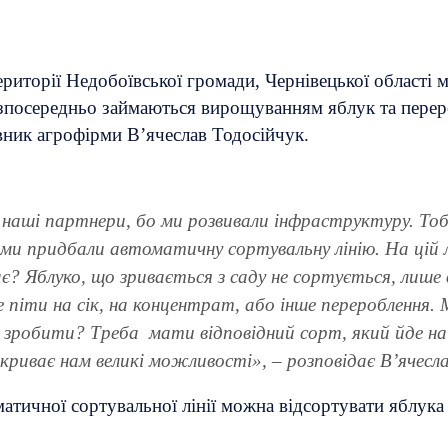
иторії Недобоївської громади, Чернівецької області м
зпосередньо займаються вирощуванням яблук та переро
івник агрофірми В’ячеслав Тодосійчук.
 наші партнери, бо ми розвивали інфраструктуру. Тоб
лі ми придбали автоматичну сортувальну лінію. На ці
ає? Яблуко, що зривається з саду не сортується, лише
же піти на сік, на концентрат, або інше перероблення
о зробити? Треба мати відповідний сорт, який йде на
дкриває нам великі можливості», – розповідає В’ячесла
атичної сортувальної лінії можна відсортувати яблука