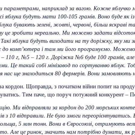
 параметрами, наприклад за вагою. Кожне яблучко 
всі яблука будуть мати 100-105 грамів. Воно буде як і
блука бувають зелені, жовті, червоні, більш яскраві 
у це зробити нереально. Ми можемо задати відсоток к
 Такі яблука будуть виходити на ту доріжку, яку ми
ає до комп’ютера і там ми його програмуємо. Можем
 110 г, №5 – 120 г. Доріжка №6 буде 100 грамів, але 
ми. Це такий собі мінізавод по сортуванню яблук. Т
іля нас ще знаходиться 80 фермерів. Вони замовляють 
а за кордон. Щоправда, з початком війни попит на прод
вуватись. Тим паче, що поруч потужний конкурент – 
цію. Ми відправляли за кордон до 200 морських конте
 з 10 відправили. Не було змоги переорієнтуватись. 
льща, 5 млн тонн. Вони в Євросоюзі, отримують вели
о. Але це ринок, значить нам потрібно думати, як р