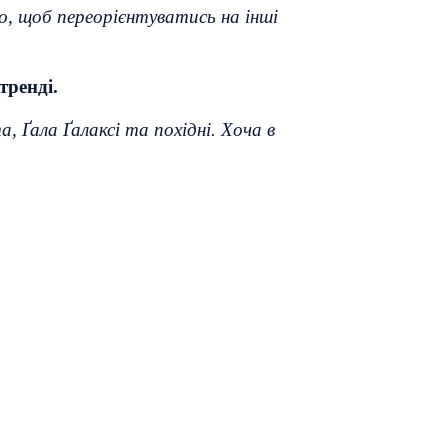
го, щоб переорієнтуватись на інші
тренді.
, Ґала Ґалаксі та похідні. Хоча в