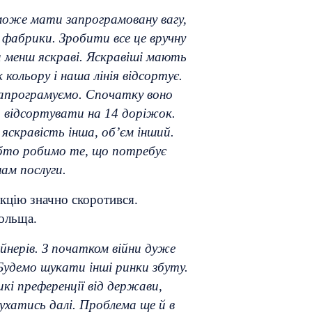
може мати запрограмовану вагу,
з фабрики. Зробити все це вручну
та менш яскраві. Яскравіші мають
ольору і наша лінія відсортує.
 запрограмуємо. Спочатку воно
о відсортувати на 14 доріжок.
яскравість інша, об’єм інший.
обто робимо те, що потребує
нам послуги.
укцію значно скоротився.
Польща.
йнерів. З початком війни дуже
Будемо шукати інші ринки збуту.
кі преференції від держави,
ухатись далі. Проблема ще й в