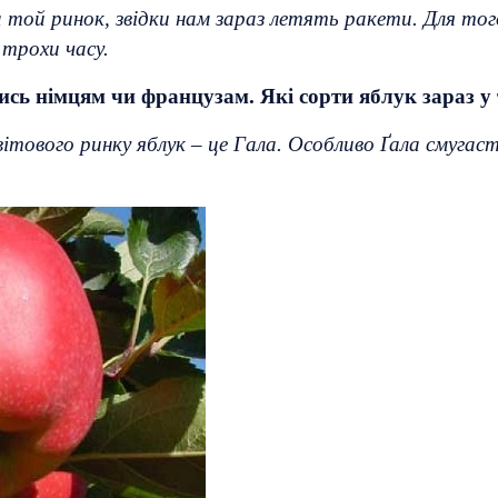
а той ринок, звідки нам зараз летять ракети. Для то
 трохи часу.
сь німцям чи французам. Які сорти яблук зараз у 
ітового ринку яблук – це Гала. Особливо Ґала смугаста