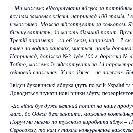
-
Ми можемо відсортувати яблука за потрібними
яку нам замовляє клієнт, наприклад 100 грамів. І 
неможливо. Можна відсортувати за
кольором. Я
більшу вартість, бо мають більший попит. Вручн
Третій параметр – за об’ємом, наприклад – 7 см.
пливе по водних каналах, миється, потім доплив
Наприклад, доріжка №3 буде 100 г, доріжка № 4 –
Тобто, можемо їх відсортувати за 14 параметра
світовий споживач. У нас бізнес – на послугах. Б
Звідси буковинські яблука їдуть по всій Україні т
Доводиться шукати нові ринки збуту, переорієнто
-
До війни був дуже великий попит на нашу продук
мало, бо Одеса була
закрита, можливо контейнерів
Поруч ми маємо по тужного виробника яблук – По
Євросоюзу, то нам з таким конкурентом важкуват