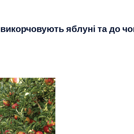
икорчовують яблуні та до чог