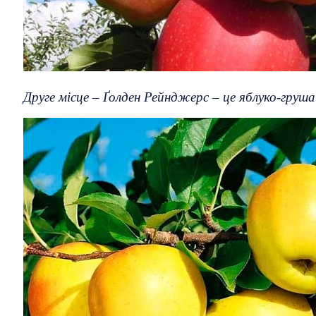
Друге місце – Ґолден Рейнджерс – це яблуко-груша