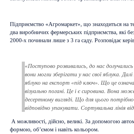
Підприємство «Агромаркет», що знаходиться на тер
два виробничих фермерських підприємства, які бе
2000-х починали лише з 3 га саду. Розповідає кер
«Поступово розвивались, до нас долучались
вони могли зберігати у нас свої яблука. Да
яблуко на експорт «під ключ». Що це означ
візуально погані. Це і є сировина. Вона мо
десертному вигляді. Що для цього потрібн
відповідно упакувати. Сортувальна лінія ві
А можливості, дійсно, великі. За допомогою автом
формою, об’ємом і навіть кольором.