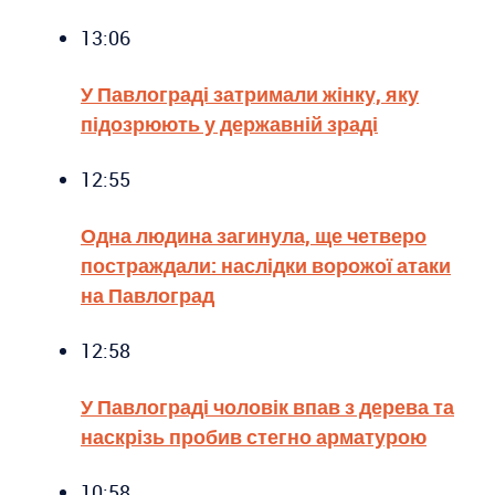
13:06
У Павлограді затримали жінку, яку
підозрюють у державній зраді
12:55
Одна людина загинула, ще четверо
постраждали: наслідки ворожої атаки
на Павлоград
12:58
У Павлограді чоловік впав з дерева та
наскрізь пробив стегно арматурою
10:58