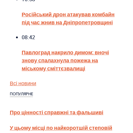
Російський дрон атакував комбайн
під час жнив на Дніпропетровщині
08:42
Павлоград накрило димом: вночі
знову спалахнула пожежа на
міському сміттєзвалищі
Всі новини
ПОПУЛЯРНЕ
Про цінності справжні та фальшиві
У цьому місці по найкоротшій степовій