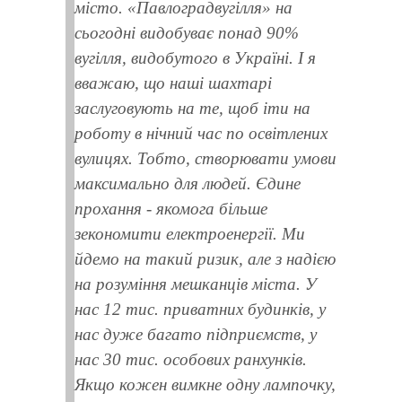
місто. «Павлоградвугілля» на
сьогодні видобуває понад 90%
вугілля, видобутого в Україні. І я
вважаю, що наші шахтарі
заслуговують на те, щоб іти на
роботу в нічний час по освітлених
вулицях. Тобто, створювати умови
максимально для людей. Єдине
прохання - якомога більше
зекономити електроенергії. Ми
йдемо на такий ризик, але з надією
на розуміння мешканців міста. У
нас 12 тис. приватних будинків, у
нас дуже багато підприємств, у
нас 30 тис. особових ранхунків.
Якщо кожен вимкне одну лампочку,