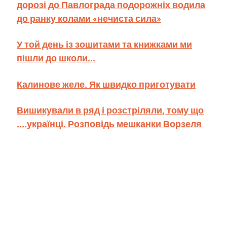
дорозі до Павлограда подорожніх водила
до ранку колами «нечиста сила»
У той день із зошитами та книжками ми
пішли до школи...
Калинове желе. Як швидко приготувати
Вишикували в ряд і розстріляли, тому що
....українці. Розповідь мешканки Ворзеля