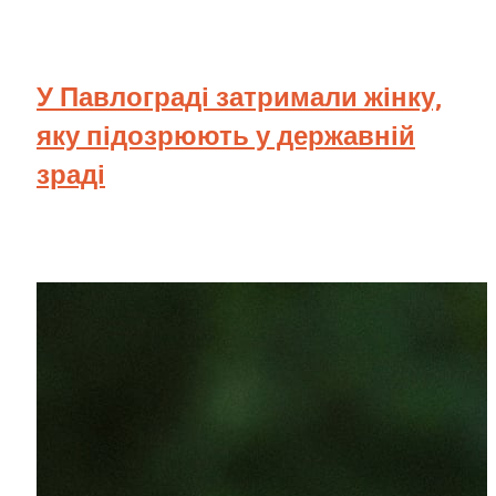
У Павлограді затримали жінку,
яку підозрюють у державній
зраді