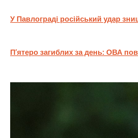
У Павлограді російський удар зн
П’ятеро загиблих за день: ОВА по