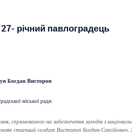
 27- річний павлоградець
нув Богдан Вистороп
радської міської ради
ння, спрямованого на забезпечення заходів з національн
 земляк старший солдат Вистороп Богдан Сергійович, 