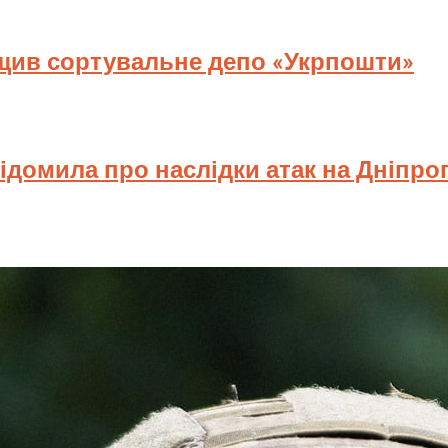
ищив сортувальне депо «Укрпошти»
відомила про наслідки атак на Дніпр