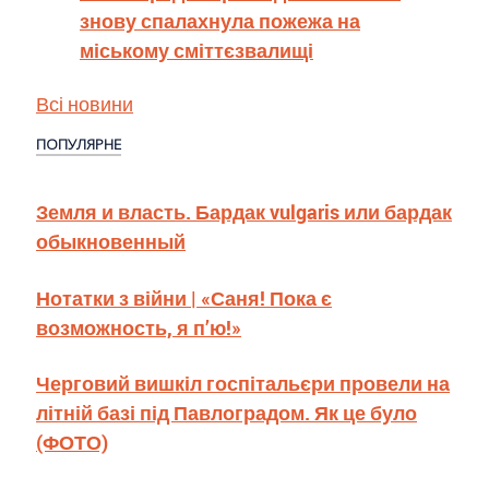
знову спалахнула пожежа на
міському сміттєзвалищі
Всі новини
ПОПУЛЯРНЕ
Земля и власть. Бардак vulgaris или бардак
обыкновенный
Нотатки з війни | «Саня! Пока є
возможность, я п’ю!»
Черговий вишкіл госпітальєри провели на
літній базі під Павлоградом. Як це було
(ФОТО)