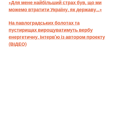
«Для мене найбільший страх був, що ми
можемо втратити Україну, як державу…»
На павлоградських болотах та
пустирищах вирощуватимуть вербу
енергетичну. Інтерв’ю із автором проекту
(ВІДЕО)