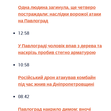
Одна людина загинула, ще четверо
постраждали: наслідки ворожої атаки
на Павлоград
12:58
У Павлограді чоловік впав з дерева та
наскрізь пробив стегно арматурою
10:58
Російський дрон атакував комбайн
під час жнив на Дніпропетровщині
08:42
Павлоград накрило димом: вночі