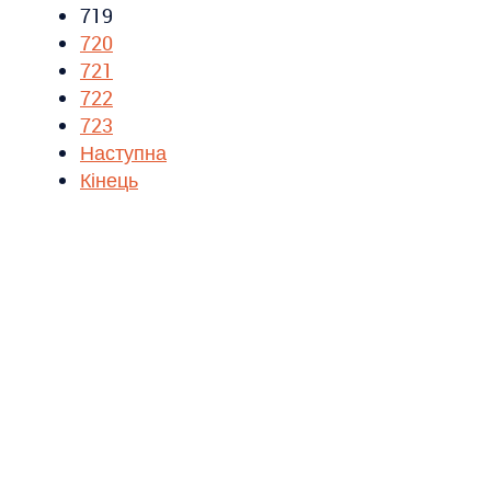
719
720
721
722
723
Наступна
Кінець